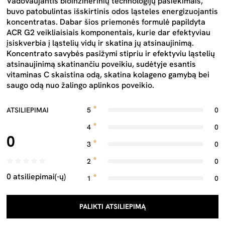
Vadovaujantis bioinžinerinių technologijų pasiekimais,
buvo patobulintas išskirtinis odos ląsteles energizuojantis
koncentratas. Dabar šios priemonės formulė papildyta
ACR G2 veikliaisiais komponentais, kurie dar efektyviau
įsiskverbia į ląstelių vidų ir skatina jų atsinaujinimą.
Koncentrato savybės pasižymi stipriu ir efektyviu ląstelių
atsinaujinimą skatinančiu poveikiu, sudėtyje esantis
vitaminas C skaistina odą, skatina kolageno gamybą bei
saugo odą nuo žalingo aplinkos poveikio.
ATSILIEPIMAI
5
0
4
0
0
3
0
2
0
0 atsiliepimai(-ų)
1
0
PALIKTI ATSILIEPIMĄ