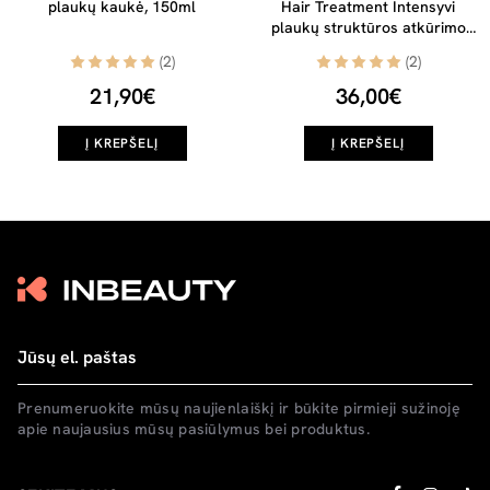
plaukų kaukė, 150ml
Hair Treatment Intensyvi
plaukų struktūros atkūrimo
priemonė, 155ml
(2)
(2)
21,90€
36,00€
Į KREPŠELĮ
Į KREPŠELĮ
Prenumeruokite mūsų naujienlaiškį ir būkite pirmieji sužinoję
apie naujausius mūsų pasiūlymus bei produktus.