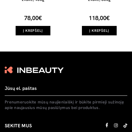
78,00€
118,00€
Į KREPŠELĮ
Į KREPŠELĮ
Prenumeruokite mūsų naujienlaiškį ir būkite pirmieji sužinoję
apie naujausius mūsų pasiūlymus bei produktus.
SEKITE MUS