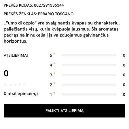
PREKĖS KODAS: 8027291336344
PREKĖS ŽENKLAS: ERBARIO TOSCANO
„Fumo di oppio“ yra svaiginantis kvapas su charakteriu,
paliečiantis visų, kurie kvėpuoja jausmus. Šis aromatas
padrąsina ir nukelia į įsivaizduojamus gaivinančius
horizontus.
ATSILIEPIMAI
5
0
4
0
0
3
0
2
0
0 atsiliepimai(-ų)
1
0
PALIKTI ATSILIEPIMĄ