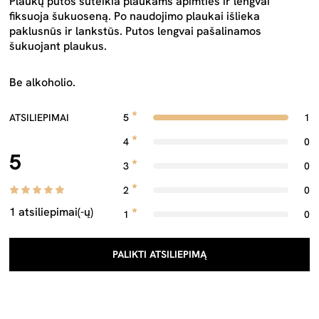
Plaukų putos suteikia plaukams apimties ir lengvai
fiksuoja šukuoseną. Po naudojimo plaukai išlieka
paklusnūs ir lankstūs. Putos lengvai pašalinamos
šukuojant plaukus.
Be alkoholio.
ATSILIEPIMAI
5
1
4
0
5
3
0
2
0
1 atsiliepimai(-ų)
1
0
PALIKTI ATSILIEPIMĄ