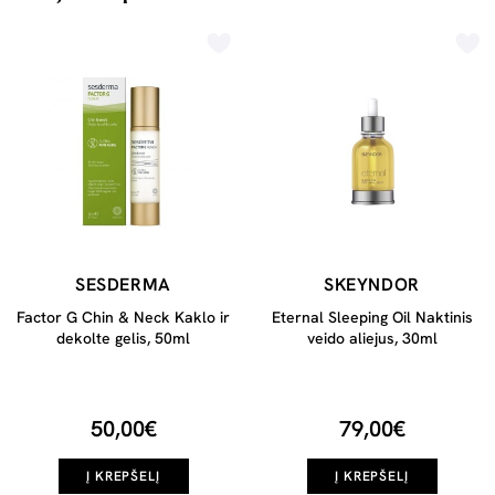
SESDERMA
SKEYNDOR
Factor G Chin & Neck Kaklo ir
Eternal Sleeping Oil Naktinis
dekolte gelis, 50ml
veido aliejus, 30ml
50,00€
79,00€
Į KREPŠELĮ
Į KREPŠELĮ