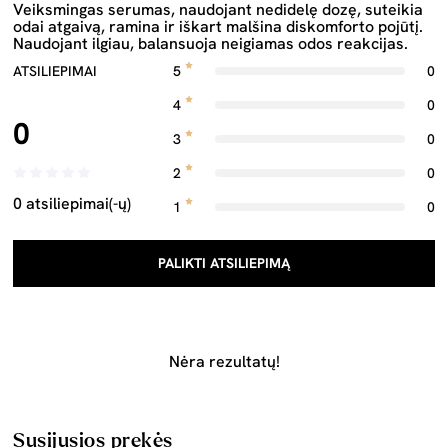
Veiksmingas serumas, naudojant nedidelę dozę, suteikia
odai atgaivą, ramina ir iškart malšina diskomforto pojūtį.
Naudojant ilgiau, balansuoja neigiamas odos reakcijas.
ATSILIEPIMAI
5
0
4
0
0
3
0
2
0
0 atsiliepimai(-ų)
1
0
PALIKTI ATSILIEPIMĄ
Nėra rezultatų!
Susijusios prekės