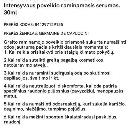
Intensyvaus poveikio raminamasis serumas,
30ml
PREKĖS KODAS: 841297129135
PREKĖS ŽENKLAS: GERMAINE DE CAPUCCINI
Greito raminamojo poveikio priemonė sukurta numalšinti
odos jautrumą pačiais kritiškiausiais momentais:
1. Kai reikia prisitaikyti prie staigių klimato pokyčių.
2.Kai reikia suteikti greitą pagalbą kosmetikos
netoleravimo atveju.
3.Kai reikia nuraminti sudirgusią odą po skutimosi,
depiliacijos, šveitimo ir kt.
4.Kai reikia neutralizuoti diskomfortą, kai oda patiria
specifinius raudonio pliūpsnius (pavyzdžiui, menopauzės
metu).
5.Kai reikia numalšinti odosreakciją, kuri sukelia karščio,
deginimo, niežėjimo, tempimo pojūčius.
6.Kai reikia mažinti spontaniškaiatsiradusį pasklidusį
raudonį.