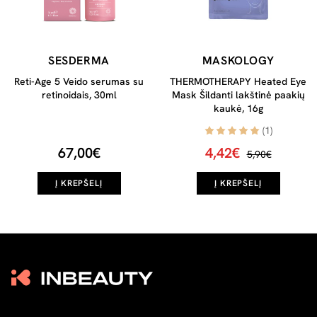
SESDERMA
MASKOLOGY
Reti-Age 5 Veido serumas su
THERMOTHERAPY Heated Eye
retinoidais, 30ml
Mask Šildanti lakštinė paakių
kaukė, 16g
(1)
67,00€
4,42€
5,90€
Į KREPŠELĮ
Į KREPŠELĮ