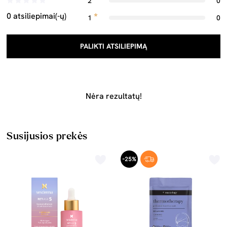
2
0
0 atsiliepimai(-ų)
1
0
PALIKTI ATSILIEPIMĄ
Nėra rezultatų!
Susijusios prekės
-25%