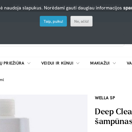
-10% nuolaida atrinktiems produktams su kodu PERKU10
nė naudoja slapukus. Norėdami gauti daugiau informacijos
spau
Taip, puiku!
Ne, ačiū!
Ų PRIEŽIŪRA
VEIDUI IR KŪNUI
MAKIAŽUI
VA
Emulsijos, oksidatoriai ir skiedikliai plaukų dažymui
ŠALDYTUVAI/
 ml
WELLA SP
Deep Clea
šampūnas