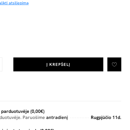
likti atsiliepimą
Į KREPŠELĮ
 parduotuvėje (0,00€)
rduotuvėje. Paruošime
antradienį
Rugpjūčio 11d.