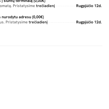
 į siuntų terminalą (0,00€)
tomatą. Pristatysime
trečiadienį
Rugpjūčio 12d.
 nurodytu adresu (0,00€)
us. Pristatysime
trečiadienį
Rugpjūčio 12d.