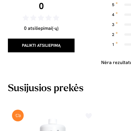
0
5
4
3
0 atsiliepimai(-ų)
2
1
PALIKTI ATSILIEPIMĄ
Nėra rezultat
Susijusios prekės