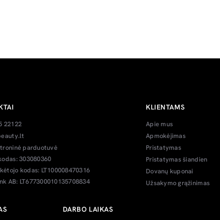
KTAI
KLIENTAMS
5 22122
Apie mus
eauty.lt
Apmokėjimas
troninė parduotuvė
Pristatymas
kodas: 303080360
Pristatymas šiandien
ėtojo kodas: LT100008470316
Dovanų kuponai
k AB: LT677300010135708834
Užsakymo grąžinimas
AS
DARBO LAIKAS