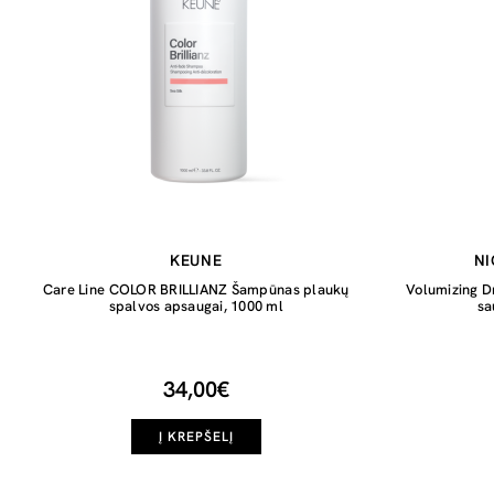
KEUNE
NI
Care Line COLOR BRILLIANZ Šampūnas plaukų
Volumizing D
spalvos apsaugai, 1000 ml
sa
34,00€
Į KREPŠELĮ