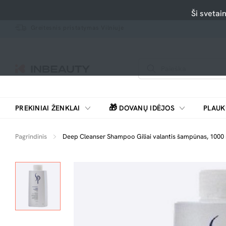
Ši svetai
Greitesnis pristatymas Vilniuje
🎁
PREKINIAI ŽENKLAI
DOVANŲ IDĖJOS
PLAUK
SKUTIMOSI MAŠINĖLĖS, BARZDASKUTĖS
Pagrindinis
Deep Cleanser Shampoo Giliai valantis šampūnas, 1000