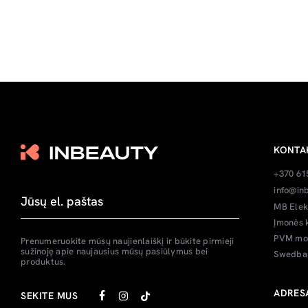
KONTA
+370 61
info@inb
MB Elek
Įmonės 
PVM mok
Prenumeruokite mūsų naujienlaiškį ir būkite pirmieji
sužinoję apie naujausius mūsų pasiūlymus bei
Swedban
produktus.
ADRES
SEKITE MUS