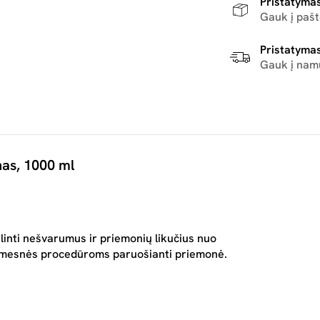
Pristatymas
Gauk į paš
Pristatymas
Gauk į nam
as, 1000 ml
inti nešvarumus ir priemonių likučius nuo
tolimesnės procedūroms paruošianti priemonė.