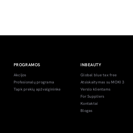
PROGRAMOS
INBEAUTY
Akcijos
Global blue tax free
Profesionalų programa
Atsiskaitymas su MOKI 3
Tapk prekių apžvalgininke
Verslo klientams
For Suppliers
Kontaktai
Blogas