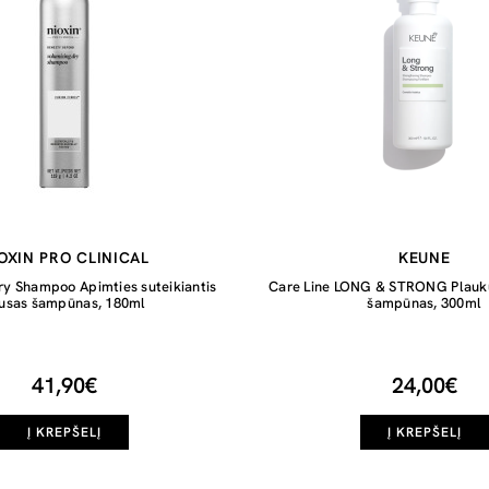
OXIN PRO CLINICAL
KEUNE
ry Shampoo Apimties suteikiantis
Care Line LONG & STRONG Plaukus
usas šampūnas, 180ml
šampūnas, 300ml
41,90€
24,00€
Į KREPŠELĮ
Į KREPŠELĮ