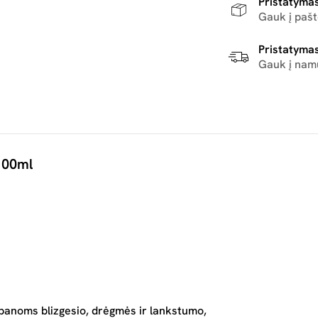
Pristatymas
Gauk į paš
Pristatymas
Gauk į nam
 100ml
arbanoms blizgesio, drėgmės ir lankstumo,