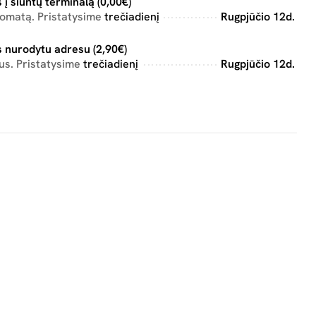
 į siuntų terminalą (0,00€)
tomatą. Pristatysime
trečiadienį
Rugpjūčio 12d.
 nurodytu adresu (2,90€)
us. Pristatysime
trečiadienį
Rugpjūčio 12d.