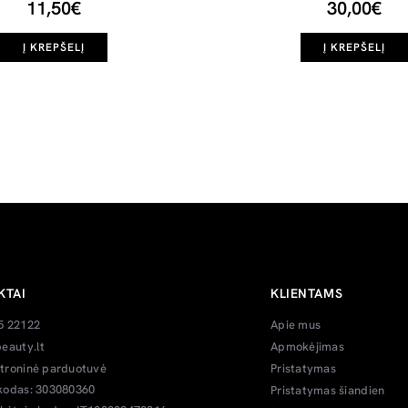
11,50€
30,00€
Į KREPŠELĮ
Į KREPŠELĮ
KTAI
KLIENTAMS
5 22122
Apie mus
eauty.lt
Apmokėjimas
troninė parduotuvė
Pristatymas
kodas: 303080360
Pristatymas šiandien