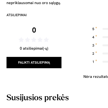
nepriklausomai nuo oro sąlygų.
ATSILIEPIMAI
0
5
4
3
0 atsiliepimai(-ų)
2
1
PALIKTI ATSILIEPIMĄ
Nėra rezultat
Susijusios prekės