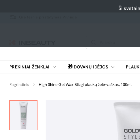
Ši svetai
Greitesnis pristatymas Vilniuje
🎁
PREKINIAI ŽENKLAI
DOVANŲ IDĖJOS
PLAUK
SKUTIMOSI MAŠINĖLĖS, BARZDASKUTĖS
Pagrindinis
High Shine Gel Wax Blizgi plaukų želė-vaškas, 100ml