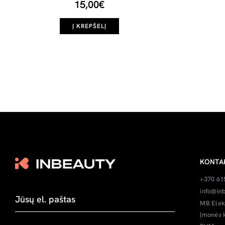
15,00€
Į KREPŠELĮ
KONTA
+370 61
info@inb
MB Elek
Įmonės 