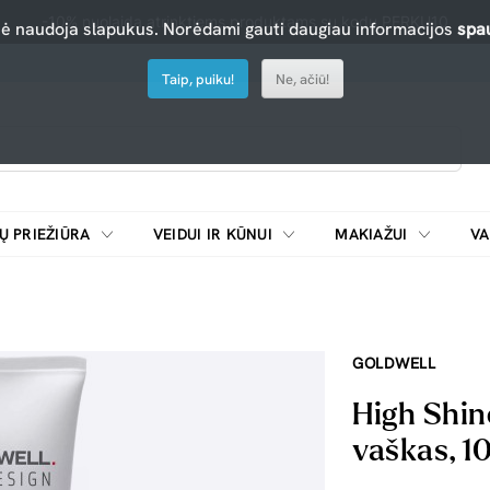
-10% nuolaida atrinktiems produktams su kodu PERKU10
nė naudoja slapukus. Norėdami gauti daugiau informacijos
spau
Taip, puiku!
Ne, ačiū!
Ų PRIEŽIŪRA
VEIDUI IR KŪNUI
MAKIAŽUI
VA
Emulsijos, oksidatoriai ir skiedikliai plaukų dažymui
ŠALDYTUVAI/
GOLDWELL
High Shin
vaškas, 1