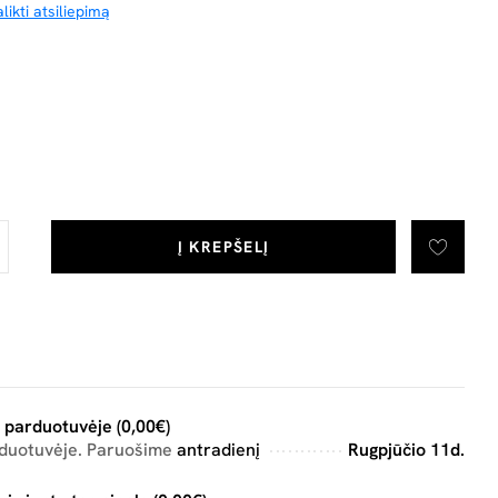
likti atsiliepimą
Į KREPŠELĮ
 parduotuvėje (0,00€)
rduotuvėje. Paruošime
antradienį
Rugpjūčio 11d.