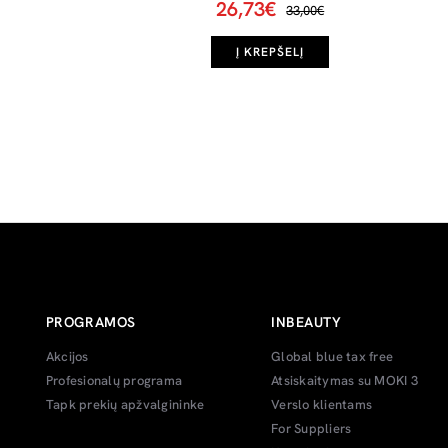
26,73€
33,00€
Į KREPŠELĮ
PROGRAMOS
INBEAUTY
Akcijos
Global blue tax free
Profesionalų programa
Atsiskaitymas su MOKI 3
Tapk prekių apžvalgininke
Verslo klientams
For Suppliers