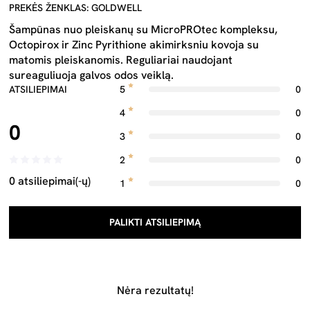
PREKĖS ŽENKLAS: GOLDWELL
Šampūnas nuo pleiskanų su MicroPROtec kompleksu,
Octopirox ir Zinc Pyrithione akimirksniu kovoja su
matomis pleiskanomis. Reguliariai naudojant
sureaguliuoja galvos odos veiklą.
ATSILIEPIMAI
5
0
4
0
0
3
0
2
0
0 atsiliepimai(-ų)
1
0
PALIKTI ATSILIEPIMĄ
Nėra rezultatų!