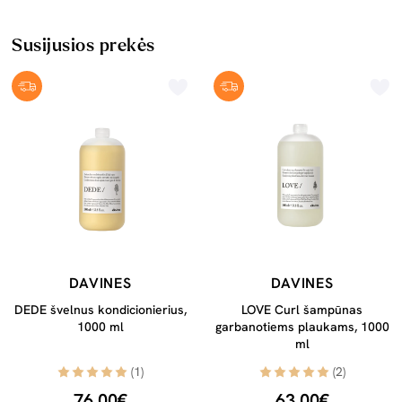
Susijusios prekės
DAVINES
DAVINES
DEDE švelnus kondicionierius,
LOVE Curl šampūnas
1000 ml
garbanotiems plaukams, 1000
ml
(1)
(2)
76,00€
63,00€