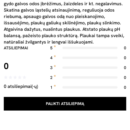
gydo galvos odos įbrėžimus, žaizdeles ir kt. negalavimus.
Skatina galvos ląstelių atsinaujinimą, reguliuoja odos
riebumą, apsaugo galvos odą nuo pleiskanojimo,
išsausėjimo, plaukų galiukų skilinėjimo, plaukų slinkimo.
Atgaivina dažytus, nualintus plaukus. Atstato plaukų pH
balansą, pažeisto plauko struktūrą. Plaukai tampa sveiki,
natūraliai žvilgantys ir lengvai iššukuojami.
ATSILIEPIMAI
5
0
4
0
0
3
0
2
0
0 atsiliepimai(-ų)
1
0
PALIKTI ATSILIEPIMĄ