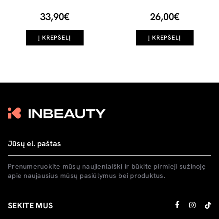
33,90€
26,00€
Į KREPŠELĮ
Į KREPŠELĮ
Prenumeruokite mūsų naujienlaiškį ir būkite pirmieji sužinoję
apie naujausius mūsų pasiūlymus bei produktus.
SEKITE MUS