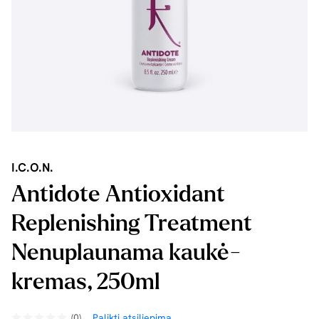
I.C.O.N.
Antidote Antioxidant
Replenishing Treatment
Nenuplaunama kaukė-
kremas, 250ml
(0)
Palikti atsiliepimą