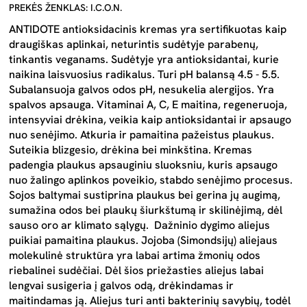
PREKĖS ŽENKLAS: I.C.O.N.
ANTIDOTE antioksidacinis kremas yra sertifikuotas kaip
draugiškas aplinkai, neturintis sudėtyje parabenų,
tinkantis veganams. Sudėtyje yra antioksidantai, kurie
naikina laisvuosius radikalus. Turi pH balansą 4.5 - 5.5.
Subalansuoja galvos odos pH, nesukelia alergijos. Yra
spalvos apsauga. Vitaminai A, C, E maitina, regeneruoja,
intensyviai drėkina, veikia kaip antioksidantai ir apsaugo
nuo senėjimo. Atkuria ir pamaitina pažeistus plaukus.
Suteikia blizgesio, drėkina bei minkština. Kremas
padengia plaukus apsauginiu sluoksniu, kuris apsaugo
nuo žalingo aplinkos poveikio, stabdo senėjimo procesus.
Sojos baltymai sustiprina plaukus bei gerina jų augimą,
sumažina odos bei plaukų šiurkštumą ir skilinėjimą, dėl
sauso oro ar klimato sąlygų. Dažninio dygimo aliejus
puikiai pamaitina plaukus. Jojoba (Simondsijų) aliejaus
molekulinė struktūra yra labai artima žmonių odos
riebalinei sudėčiai. Dėl šios priežasties aliejus labai
lengvai susigeria į galvos odą, drėkindamas ir
maitindamas ją. Aliejus turi anti bakterinių savybių, todėl