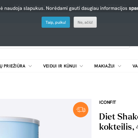
-10% nuolaida atrinktiems produktams su kodu PERKU10
nė naudoja slapukus. Norėdami gauti daugiau informacijos
spau
Taip, puiku!
Ne, ačiū!
Ų PRIEŽIŪRA
VEIDUI IR KŪNUI
MAKIAŽUI
VA
Emulsijos, oksidatoriai ir skiedikliai plaukų dažymui
ŠALDYTUVAI/
ICONFIT
Diet Shake
kokteilis,