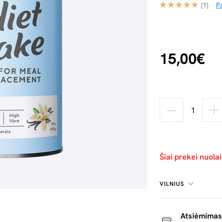
(1)
Pa
15,00€
Šiai prekei nuola
VILNIUS
Atsiėmimas