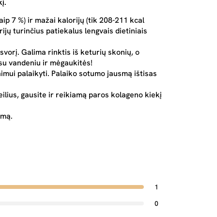
į.
ip 7 %) ir mažai kalorijų (tik 208-211 kcal
jų turinčius patiekalus lengvais dietiniais
svorį.
Galima rinktis iš keturių skonių, o
 su vandeniu ir mėgaukitės!
imui palaikyti.
Palaiko sotumo jausmą ištisas
eilius, gausite ir reikiamą paros kolageno kiekį
imą.
1
0