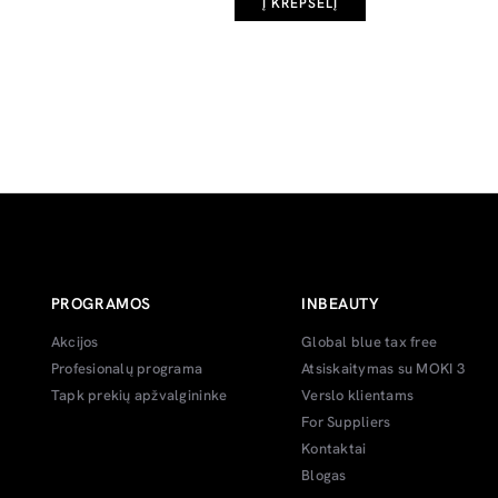
Į KREPŠELĮ
PROGRAMOS
INBEAUTY
Akcijos
Global blue tax free
Profesionalų programa
Atsiskaitymas su MOKI 3
Tapk prekių apžvalgininke
Verslo klientams
For Suppliers
Kontaktai
Blogas