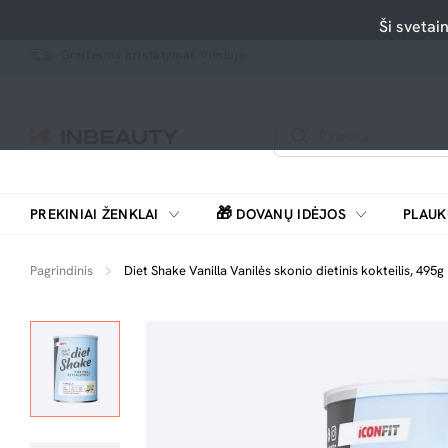
Ši svetai
Greitesnis pristatymas Vilniuje
🎁
PREKINIAI ŽENKLAI
DOVANŲ IDĖJOS
PLAUK
SKUTIMOSI MAŠINĖLĖS, BARZDASKUTĖS
Pagrindinis
Diet Shake Vanilla Vanilės skonio dietinis kokteilis, 495g