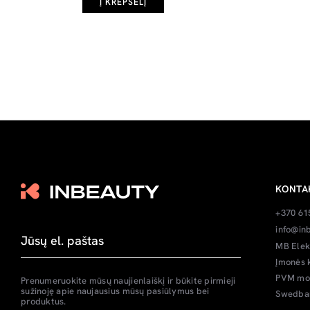
Į KREPŠELĮ
KONTA
+370 61
info@inb
MB Elek
Įmonės 
PVM mok
Prenumeruokite mūsų naujienlaiškį ir būkite pirmieji
sužinoję apie naujausius mūsų pasiūlymus bei
Swedban
produktus.