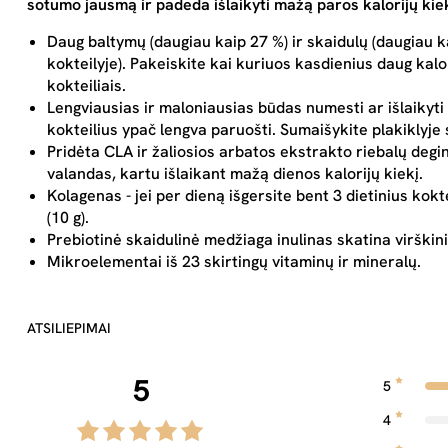
sotumo jausmą ir padeda išlaikyti mažą paros kalorijų kiek
Daug baltymų (daugiau kaip 27 %) ir skaidulų (daugiau ka
kokteilyje).
Pakeiskite kai kuriuos kasdienius daug kalori
kokteiliais.
Lengviausias ir maloniausias būdas numesti ar išlaikyti 
kokteilius ypač lengva paruošti. Sumaišykite plakiklyje
Pridėta CLA ir žaliosios arbatos ekstrakto riebalų degin
valandas, kartu išlaikant mažą dienos kalorijų kiekį.
Kolagenas -
jei per dieną išgersite bent 3 dietinius kokt
(10 g).
Prebiotinė skaidulinė medžiaga inulinas
skatina virškin
Mikroelementai iš
23 skirtingų vitaminų ir mineralų
.
ATSILIEPIMAI
5
5
4