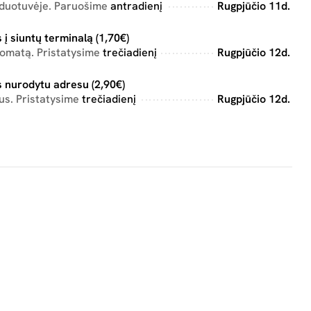
rduotuvėje. Paruošime
antradienį
Rugpjūčio 11d.
 į siuntų terminalą (1,70€)
tomatą. Pristatysime
trečiadienį
Rugpjūčio 12d.
 nurodytu adresu (2,90€)
us. Pristatysime
trečiadienį
Rugpjūčio 12d.