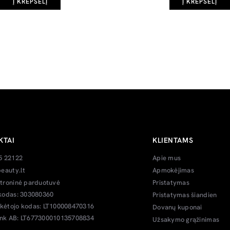
Į KREPŠELĮ
Į KREPŠELĮ
KTAI
KLIENTAMS
5 22122
Apie mus
eauty.lt
Apmokėjimas
troninė parduotuvė
Pristatymas
kodas: 303080360
Pristatymas šiandien
ėtojo kodas: LT100008470316
Dovanų kuponai
k AB: LT677300010135708834
Užsakymo grąžinimas