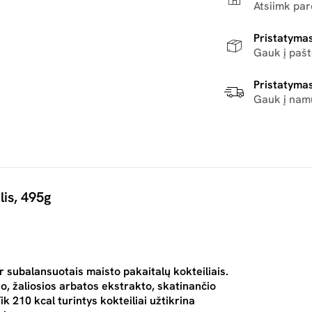
Atsiimk pa
Pristatymas
Gauk į paš
Pristatymas
Gauk į nam
lis, 495g
ir subalansuotais maisto pakaitalų kokteiliais
.
o, žaliosios arbatos ekstrakto, skatinančio
ik 210 kcal turintys kokteiliai užtikrina