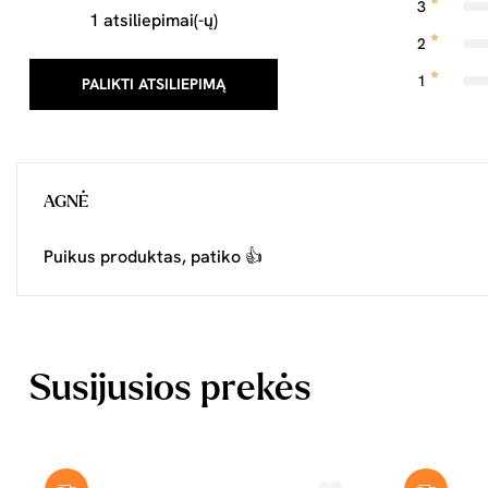
3
1 atsiliepimai(-ų)
2
1
PALIKTI ATSILIEPIMĄ
AGNĖ
Puikus produktas, patiko 👍
Susijusios prekės