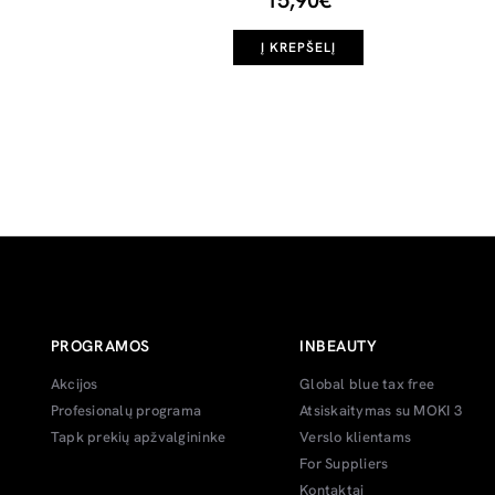
15,90€
Į KREPŠELĮ
PROGRAMOS
INBEAUTY
Akcijos
Global blue tax free
Profesionalų programa
Atsiskaitymas su MOKI 3
Tapk prekių apžvalgininke
Verslo klientams
For Suppliers
Kontaktai