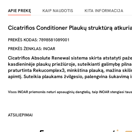
APIE PREKĘ
KAIP NAUDOTIS
KITA INFORMACIJA
Cicatrifios Conditioner Plaukų struktūrą atkuri
PREKĖS KODAS: 7898581089001
PREKĖS ŽENKLAS: INOAR
Cicatrifios Absolute Renewal sistema skirta atstatyti pažeis
kasdieninėje plaukų priežiūroje, suteikianti galimybę piln
praturtinta Rekucomplex3, minkština plauką, mažina skili
apimtį. Suteikia plaukams žvilgesio, palengvina šukavimą ir
Visos INOAR priemonės neturi apsauginių dangtelių, taip INOAR stengiasi ta
ATSILIEPIMAI