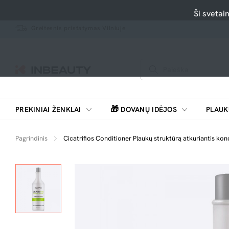
Ši svetai
Greitesnis pristatymas Vilniuje
🎁
PREKINIAI ŽENKLAI
DOVANŲ IDĖJOS
PLAUK
SKUTIMOSI MAŠINĖLĖS, BARZDASKUTĖS
Pagrindinis
Cicatrifios Conditioner Plaukų struktūrą atkuriantis kon