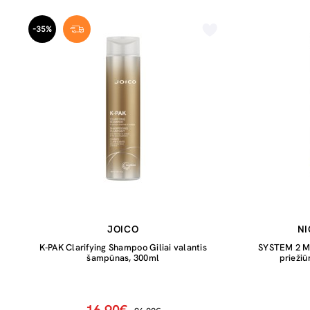
-35%
JOICO
NI
K-PAK Clarifying Shampoo Giliai valantis
SYSTEM 2 Min
šampūnas, 300ml
priežiū