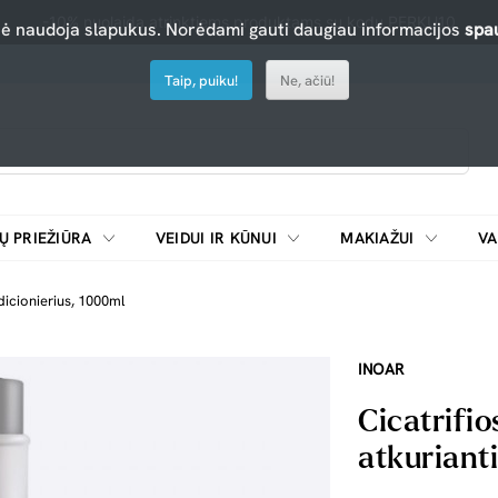
-10% nuolaida atrinktiems produktams su kodu PERKU10
nė naudoja slapukus. Norėdami gauti daugiau informacijos
spau
Taip, puiku!
Ne, ačiū!
Ų PRIEŽIŪRA
VEIDUI IR KŪNUI
MAKIAŽUI
VA
Emulsijos, oksidatoriai ir skiedikliai plaukų dažymui
ŠALDYTUVAI/
dicionierius, 1000ml
INOAR
Cicatrifi
atkuriant