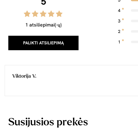
5
5
4
3
1 atsiliepimai(-ų)
2
1
PALIKTI ATSILIEPIMĄ
Viktorija V.
Susijusios prekės