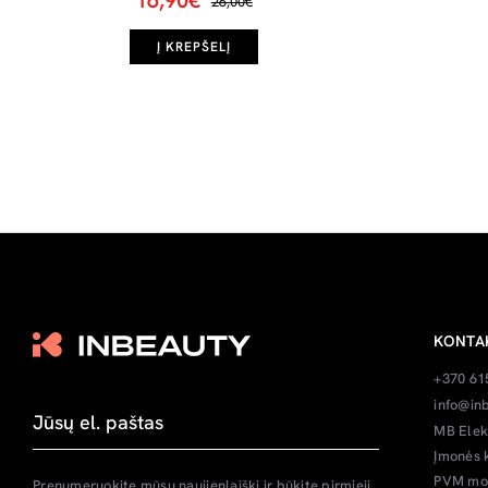
16,90€
26,00€
Į KREPŠELĮ
KONTA
+370 61
info@inb
MB Elek
Įmonės 
PVM mok
Prenumeruokite mūsų naujienlaiškį ir būkite pirmieji