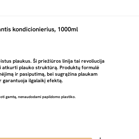
antis kondicionierius, 1000ml
tus plaukus. Ši priežiūros linija tai revoliucija
ai atkurti plauko struktūrą. Produktų formulė
nėjimą ir pasiputimą, bei sugrąžina plaukam
 garantuoja ilgalaikį efektą.
usoti gamtą, nenaudodami papildomo plastiko.