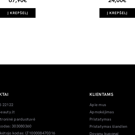
67,90€
24,00€
Į KREPŠELĮ
Į KREPŠELĮ
KTAI
KLIENTAMS
5 22122
Apie mus
eauty.lt
Apmokėjimas
troninė parduotuvė
Pristatymas
kodas: 303080360
Pristatymas šiandien
ėtojo kodas: LT100008470316
Dovanų kuponai