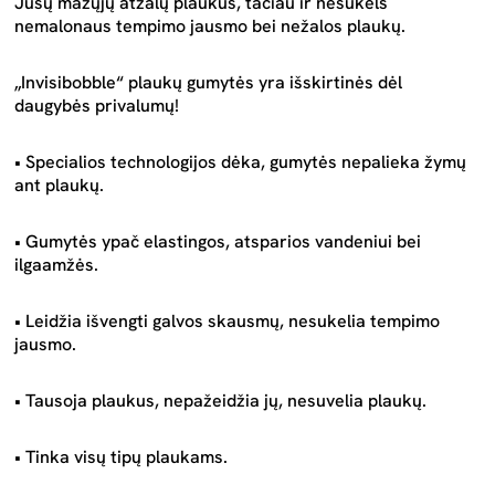
Jūsų mažųjų atžalų plaukus, tačiau ir nesukels
nemalonaus tempimo jausmo bei nežalos plaukų.
„Invisibobble“ plaukų gumytės yra išskirtinės dėl
daugybės privalumų!
• Specialios technologijos dėka, gumytės nepalieka žymų
ant plaukų.
• Gumytės ypač elastingos, atsparios vandeniui bei
ilgaamžės.
• Leidžia išvengti galvos skausmų, nesukelia tempimo
jausmo.
• Tausoja plaukus, nepažeidžia jų, nesuvelia plaukų.
• Tinka visų tipų plaukams.