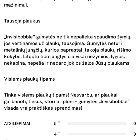
mažinimui.
Tausoja plaukus
„Invisibobble“ gumytės ne tik nepalieka spaudimo žymių,
jos vertinamos už plaukų tausojimą. Gumytės neturi
metalinių jungčių, kurios paprastai įtakoja plaukų rišimo
kokybę. Lituoto tipo jungtys čia visai nežymios, lygios,
nekabina, nepeša ir nedaro jokios žalos Jūsų plaukams.
Visiems plaukų tipams
Tinka visiems plaukų tipams! Nesvarbu, ar plaukai
garbanoti, tiesūs, stori ar ploni – gumytės „Invisibobble“
visada yra praktiškas sprendimas!
ATSILIEPIMAI
5
0
4
0