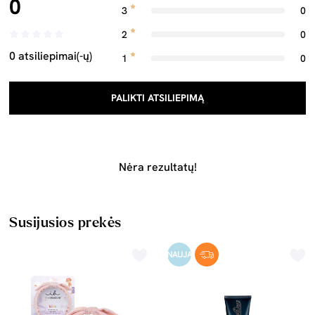
0
3
0
2
0
0 atsiliepimai(-ų)
1
0
PALIKTI ATSILIEPIMĄ
Nėra rezultatų!
Susijusios prekės
NAUJA