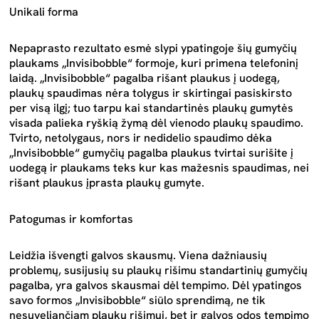
Unikali forma
Nepaprasto rezultato esmė slypi ypatingoje šių gumyčių
plaukams „Invisibobble“ formoje, kuri primena telefoninį
laidą. „Invisibobble“ pagalba rišant plaukus į uodegą,
plaukų spaudimas nėra tolygus ir skirtingai pasiskirsto
per visą ilgį; tuo tarpu kai standartinės plaukų gumytės
visada palieka ryškią žymą dėl vienodo plaukų spaudimo.
Tvirto, netolygaus, nors ir nedidelio spaudimo dėka
„Invisibobble“ gumyčių pagalba plaukus tvirtai surišite į
uodegą ir plaukams teks kur kas mažesnis spaudimas, nei
rišant plaukus įprasta plaukų gumyte.
Patogumas ir komfortas
Leidžia išvengti galvos skausmų. Viena dažniausių
problemų, susijusių su plaukų rišimu standartinių gumyčių
pagalba, yra galvos skausmai dėl tempimo. Dėl ypatingos
savo formos „Invisibobble“ siūlo sprendimą, ne tik
nesuveliančiam plaukų rišimui, bet ir galvos odos tempimo