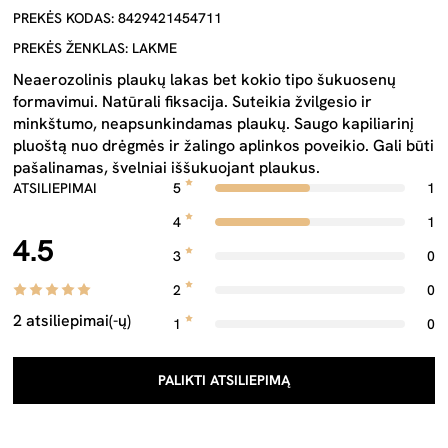
PREKĖS KODAS: 8429421454711
PREKĖS ŽENKLAS: LAKME
Neaerozolinis plaukų lakas bet kokio tipo šukuosenų
formavimui. Natūrali fiksacija. Suteikia žvilgesio ir
minkštumo, neapsunkindamas plaukų. Saugo kapiliarinį
pluoštą nuo drėgmės ir žalingo aplinkos poveikio. Gali būti
pašalinamas, švelniai iššukuojant plaukus.
ATSILIEPIMAI
5
1
4
1
4.5
3
0
2
0
2 atsiliepimai(-ų)
1
0
PALIKTI ATSILIEPIMĄ