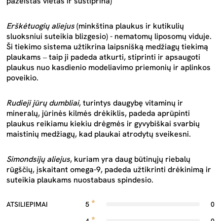
pažeistas vietas ir sustiprina)
Erškėtuogių aliejus
(minkština plaukus ir kutikulių
sluoksniui suteikia blizgesio) - nematomų liposomų viduje.
Ši tiekimo sistema užtikrina laipsnišką medžiagų tiekimą
plaukams ‒ taip ji padeda atkurti, stiprinti ir apsaugoti
plaukus nuo kasdienio modeliavimo priemonių ir aplinkos
poveikio.
Rudieji jūrų dumbliai
, turintys daugybę vitaminų ir
mineralų, jūrinės kilmės drėkiklis, padeda aprūpinti
plaukus reikiamu kiekiu drėgmės ir gyvybiškai svarbių
maistinių medžiagų, kad plaukai atrodytų sveikesni.
Simondsijų aliejus
, kuriam yra daug būtinųjų riebalų
rūgščių, įskaitant omega-9, padeda užtikrinti drėkinimą ir
suteikia plaukams nuostabaus spindesio.
ATSILIEPIMAI
5
0