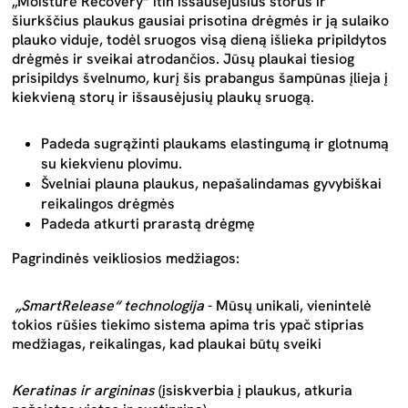
„Moisture Recovery“ itin išsausėjusius storus ir
šiurkščius plaukus gausiai prisotina drėgmės ir ją sulaiko
plauko viduje, todėl sruogos visą dieną išlieka pripildytos
drėgmės ir sveikai atrodančios. Jūsų plaukai tiesiog
prisipildys švelnumo, kurį šis prabangus šampūnas įlieja į
kiekvieną storų ir išsausėjusių plaukų sruogą.
Padeda sugrąžinti plaukams elastingumą ir glotnumą
su kiekvienu plovimu.
Švelniai plauna plaukus, nepašalindamas gyvybiškai
reikalingos drėgmės
Padeda atkurti prarastą drėgmę
Pagrindinės veikliosios medžiagos:
„SmartRelease“ technologija
- Mūsų unikali, vienintelė
tokios rūšies tiekimo sistema apima tris ypač stiprias
medžiagas, reikalingas, kad plaukai būtų sveiki
Keratinas ir argininas
(įsiskverbia į plaukus, atkuria