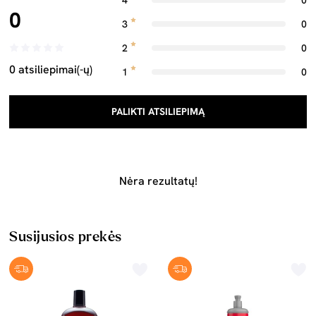
4
0
0
3
0
2
0
0 atsiliepimai(-ų)
1
0
PALIKTI ATSILIEPIMĄ
Nėra rezultatų!
Susijusios prekės