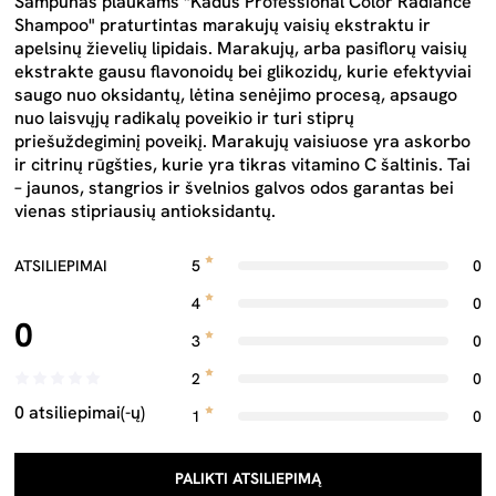
Šampūnas plaukams "Kadus Professional Color Radiance
Shampoo" praturtintas marakujų vaisių ekstraktu ir
apelsinų žievelių lipidais. Marakujų, arba pasiflorų vaisių
ekstrakte gausu flavonoidų bei glikozidų, kurie efektyviai
saugo nuo oksidantų, lėtina senėjimo procesą, apsaugo
nuo laisvųjų radikalų poveikio ir turi stiprų
priešuždegiminį poveikį. Marakujų vaisiuose yra askorbo
ir citrinų rūgšties, kurie yra tikras vitamino C šaltinis. Tai
– jaunos, stangrios ir švelnios galvos odos garantas bei
vienas stipriausių antioksidantų.
ATSILIEPIMAI
5
0
4
0
0
3
0
2
0
0 atsiliepimai(-ų)
1
0
PALIKTI ATSILIEPIMĄ