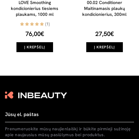
LOVE Smoothing
00.02 Conditioner
kondicionierius tiesiems
Maitinamasis plaukų
plaukams, 1000 ml
kondicionierius, 300ml
(1)
76,00€
27,50€
Į KREPŠELĮ
Į KREPŠELĮ
Prenumeruokite mūsų naujienlaiškį ir būkite pirmieji sužinoję
apie naujausius mūsų pasiūlymus bei produktus.