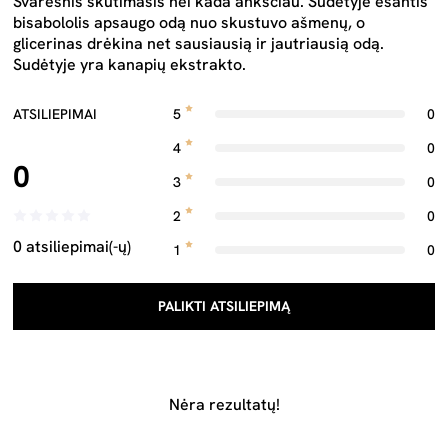
Švaresnis skutimasis nei kada anksčiau. Sudėtyje esantis
bisabololis apsaugo odą nuo skustuvo ašmenų, o
glicerinas drėkina net sausiausią ir jautriausią odą.
Sudėtyje yra kanapių ekstrakto.
ATSILIEPIMAI
5
0
4
0
0
3
0
2
0
0 atsiliepimai(-ų)
1
0
PALIKTI ATSILIEPIMĄ
Nėra rezultatų!