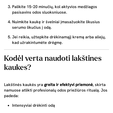
Palikite 15–20 minučių, kol aktyvios medžiagos
pasisavins odos sluoksniuose.
Nuimkite kaukę ir švelniai įmasažuokite likusius
serumo likučius į odą.
Jei reikia, užtepkite drėkinamąjį kremą arba aliejų,
kad užrakintumėte drėgmę.
Kodėl verta naudoti lakštines
kaukes?
Lakštinės kaukės yra
greita ir efektyvi priemonė
, skirta
namuose atlikti profesionalų odos priežiūros ritualą. Jos
padeda:
Intensyviai drėkinti odą