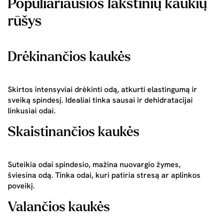
Populiariausios lakštinių kaukių
rūšys
Drėkinančios kaukės
Skirtos intensyviai drėkinti odą, atkurti elastingumą ir
sveiką spindesį. Idealiai tinka sausai ir dehidratacijai
linkusiai odai.
Skaistinančios kaukės
Suteikia odai spindesio, mažina nuovargio žymes,
šviesina odą. Tinka odai, kuri patiria stresą ar aplinkos
poveikį.
Valančios kaukės