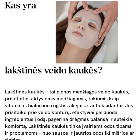
Kas yra
lakštinės veido kaukės?
Lakštinės kaukės – tai plonos medžiagos veido kaukės,
prisotintos aktyviomis medžiagomis, tokiomis kaip
vitaminai, hialurono rūgštis, aliejai ar antioksidantai. Jos
prisitaiko prie veido kontūrų, efektyviai perduoda
ingredientus į odą, pagerina drėgmės balansą ir suteikia
komfortą. Lakštinės kaukės tinka įvairiems odos tipams
ir problemoms – nuo sausos ir jautrios odos iki mišrios ar
riebios.