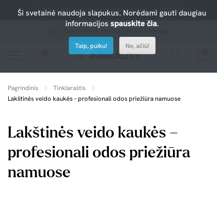
-10% nuolaida atrinktiems produktams su kodu PERKU10
Ši svetainė naudoja slapukus. Norėdami gauti daugiau
informacijos
spauskite čia
.
Greitesnis pristatymas Vilniuje
Taip, puiku!
Ne, ačiū!
0
0
Spauskite ant širdelės ir pridėkite prie mėgiamiausių.
peržiūrėkite mūsų naujus produktus arba naudokite paiešką, jei ieškote ko nors konkretaus.
Pagrindinis
Tinklaraštis
Lakštinės veido kaukės – profesionali odos priežiūra namuose
Lakštinės veido kaukės –
profesionali odos priežiūra
namuose