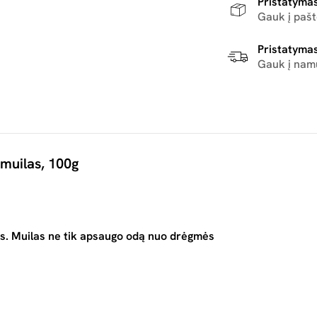
Pristatymas
Gauk į paš
Pristatymas
Gauk į nam
muilas, 100g
kas. Muilas ne tik apsaugo odą nuo drėgmės