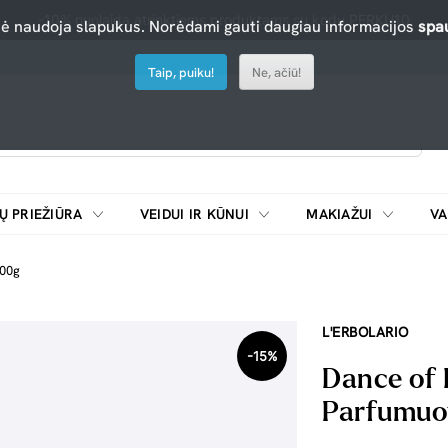
-10% nuolaida atrinktiems produktams su kodu PERKU10
nė naudoja slapukus. Norėdami gauti daugiau informacijos
spau
Taip, puiku!
Ne, ačiū!
Ų PRIEŽIŪRA
VEIDUI IR KŪNUI
MAKIAŽUI
VA
Emulsijos, oksidatoriai ir skiedikliai plaukų dažymui
ŠALDYTUVAI/
100g
L'ERBOLARIO
-15%
Dance of 
Parfumuot