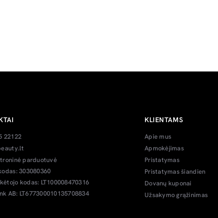
KTAI
KLIENTAMS
5 22122
Apie mus
eauty.lt
Apmokėjimas
troninė parduotuvė
Pristatymas
kodas: 303080360
Pristatymas šiandien
ėtojo kodas: LT100008470316
Dovanų kuponai
k AB: LT677300010135708834
Užsakymo grąžinimas