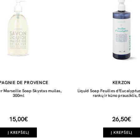
AGNIE DE PROVENCE
KERZON
r Marseille Soap Skystas muilas,
Liquid Soap Feuilles d'Eucalypt
300ml
rankų ir kūno prausiklis,
15,00€
26,50€
Į KREPŠELĮ
Į KREPŠELĮ