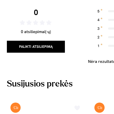
0
5
4
3
0 atsiliepimai(-ų)
2
1
PALIKTI ATSILIEPIMĄ
Nėra rezultat
Susijusios prekės