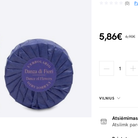
(0)
Pa
5,86€
6,90€
VILNIUS
Atsiėmimas
Atsiimk pa