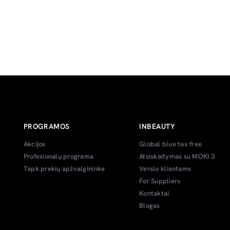
PROGRAMOS
INBEAUTY
Akcijos
Global blue tax free
Profesionalų programa
Atsiskaitymas su MOKI 3
Tapk prekių apžvalgininke
Verslo klientams
For Suppliers
Kontaktai
Blogas