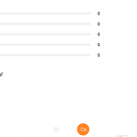
0
0
0
0
0
ų!