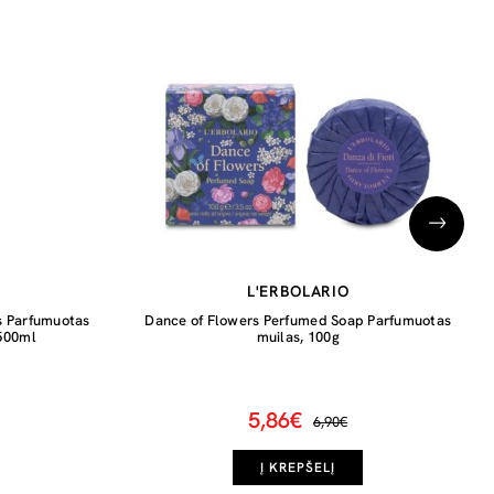
L'ERBOLARIO
us Parfumuotas
Dance of Flowers Perfumed Soap Parfumuotas
 500ml
muilas, 100g
5,86€
6,90€
Į KREPŠELĮ