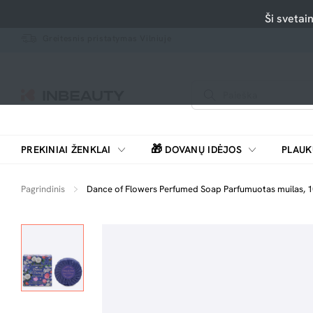
Ši svetai
Greitesnis pristatymas Vilniuje
🎁
PREKINIAI ŽENKLAI
DOVANŲ IDĖJOS
PLAUK
SKUTIMOSI MAŠINĖLĖS, BARZDASKUTĖS
Pagrindinis
Dance of Flowers Perfumed Soap Parfumuotas muilas, 