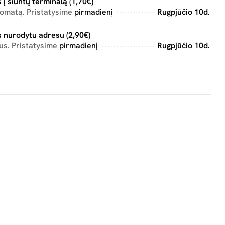
 į siuntų terminalą (1,70€)
tomatą. Pristatysime
pirmadienį
Rugpjūčio 10d.
 nurodytu adresu (2,90€)
us. Pristatysime
pirmadienį
Rugpjūčio 10d.