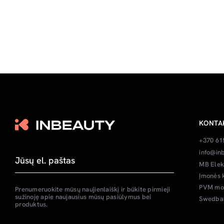
KONTA
+370 61
info@inb
MB Elek
Įmonės 
PVM mok
Prenumeruokite mūsų naujienlaiškį ir būkite pirmieji
sužinoję apie naujausius mūsų pasiūlymus bei
Swedban
produktus.