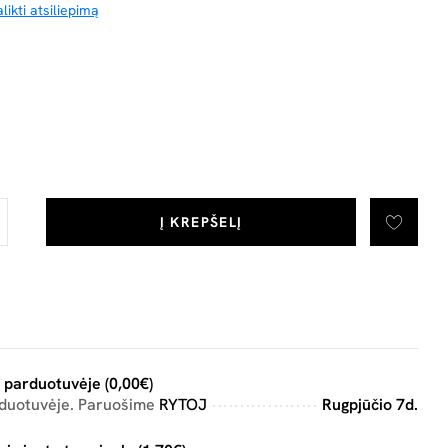
likti atsiliepimą
Į KREPŠELĮ
 parduotuvėje (0,00€)
rduotuvėje. Paruošime
RYTOJ
Rugpjūčio 7d.