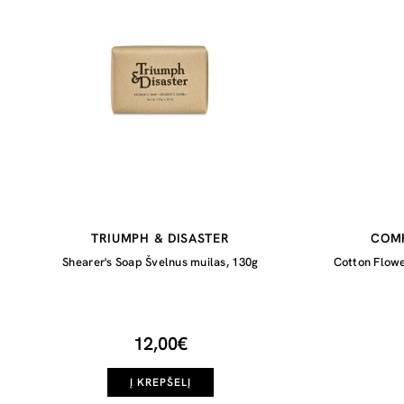
TRIUMPH & DISASTER
COMP
Shearer's Soap Švelnus muilas, 130g
Cotton Flowe
12,00€
Į KREPŠELĮ