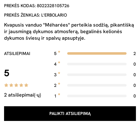
PREKĖS KODAS: 8022328105726
PREKĖS ŽENKLAS: L'ERBOLARIO
Kvapusis vanduo "Méharées" perteikia sodžią, pikantišką
ir jausmingą dykumos atmosferą, begalinės kelionės
dykumos šviesų ir spalvų apsuptyje.
ATSILIEPIMAI
5
2
4
0
5
3
0
2
0
2 atsiliepimai(-ų)
1
0
PALIKTI ATSILIEPIMĄ