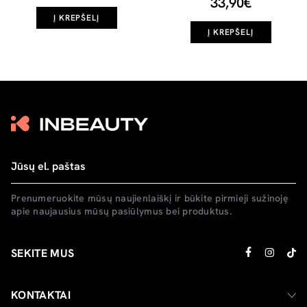
33,90€
Į KREPŠELĮ
Į KREPŠELĮ
Prenumeruokite mūsų naujienlaiškį ir būkite pirmieji sužinoję
apie naujausius mūsų pasiūlymus bei produktus.
SEKITE MUS
KONTAKTAI