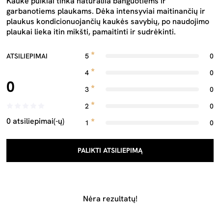
Kaukė puikiai tinka natūraliia banguotiems ir
garbanotiems plaukams. Dėka intensyviai maitinančių ir
plaukus kondicionuojančių kaukės savybių, po naudojimo
plaukai lieka itin mikšti, pamaitinti ir sudrėkinti.
ATSILIEPIMAI
5
0
4
0
0
3
0
2
0
0 atsiliepimai(-ų)
1
0
PALIKTI ATSILIEPIMĄ
Nėra rezultatų!