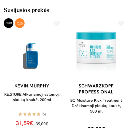
Susijusios prekės
-19%
KEVIN.MURPHY
SCHWARZKOPF
PROFESSIONAL
RE.STORE Atkuriamoji valomoji
plaukų kaukė, 200ml
BC Moisture Kick Treatment
Drėkinamoji plaukų kaukė,
500 ml
(6)
31,59€
39,00€