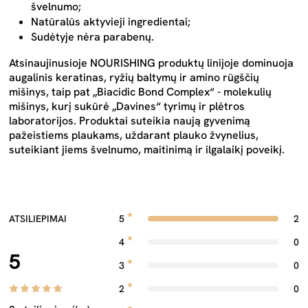
švelnumo;
Natūralūs aktyvieji ingredientai;
Sudėtyje nėra parabenų.
Atsinaujinusioje NOURISHING produktų linijoje dominuoja
augalinis keratinas, ryžių baltymų ir amino rūgščių
mišinys, taip pat „Biacidic Bond Complex“ - molekulių
mišinys, kurį sukūrė „Davines“ tyrimų ir plėtros
laboratorijos. Produktai suteikia naują gyvenimą
pažeistiems plaukams, uždarant plauko žvynelius,
suteikiant jiems švelnumo, maitinimą ir ilgalaikį poveikį.
ATSILIEPIMAI
5
2
4
0
5
3
0
2
0