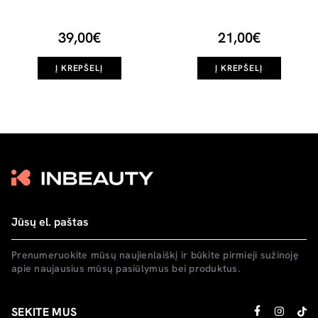
šampūnas, 739ml
galvos odai, 250ml
39,00€
21,00€
Į KREPŠELĮ
Į KREPŠELĮ
Prenumeruokite mūsų naujienlaiškį ir būkite pirmieji sužinoję
apie naujausius mūsų pasiūlymus bei produktus.
SEKITE MUS