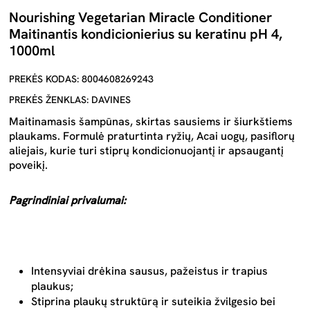
Nourishing Vegetarian Miracle Conditioner
Maitinantis kondicionierius su keratinu pH 4,
1000ml
PREKĖS KODAS: 8004608269243
PREKĖS ŽENKLAS: DAVINES
Maitinamasis šampūnas, skirtas sausiems ir šiurkštiems
plaukams. Formulė praturtinta ryžių, Acai uogų, pasiflorų
aliejais, kurie turi stiprų kondicionuojantį ir apsaugantį
poveikį.
Pagrindiniai privalumai:
Intensyviai drėkina sausus, pažeistus ir trapius
plaukus;
Stiprina plaukų struktūrą ir suteikia žvilgesio bei