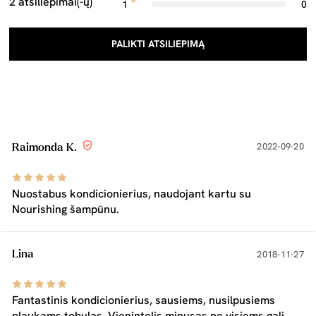
2 atsiliepimai(-ų)
1
0
PALIKTI ATSILIEPIMĄ
2022-09-20
Raimonda K.
Nuostabus kondicionierius, naudojant kartu su
Nourishing šampūnu.
Lina
2018-11-27
Fantastinis kondicionierius, sausiems, nusilpusiems
plaukams tobulas. Vienintelis minusas ne visiems gali