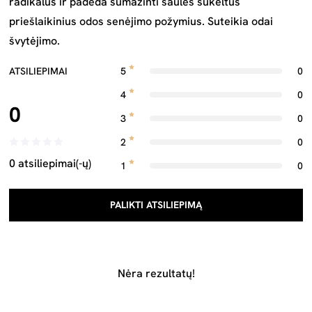
radikalus ir padeda sumažinti saulės sukeltus
priešlaikinius odos senėjimo požymius. Suteikia odai
švytėjimo.
ATSILIEPIMAI
5
0
4
0
0
3
0
2
0
0 atsiliepimai(-ų)
1
0
PALIKTI ATSILIEPIMĄ
Nėra rezultatų!