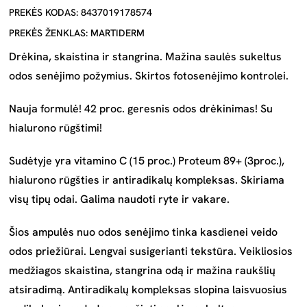
PREKĖS KODAS: 8437019178574
PREKĖS ŽENKLAS: MARTIDERM
Drėkina, skaistina ir stangrina. Mažina saulės sukeltus
odos senėjimo požymius. Skirtos fotosenėjimo kontrolei.
Nauja formulė! 42 proc. geresnis odos drėkinimas! Su
hialurono rūgštimi!
Sudėtyje yra vitamino C (15 proc.) Proteum 89+ (3
proc.),
hialurono rūgšties ir antiradikalų kompleksas. Skiriama
visų tipų odai. Galima naudoti ryte ir vakare.
Šios ampulės nuo odos senėjimo tinka kasdienei veido
odos priežiūrai. Lengvai susigerianti tekstūra. Veikliosios
medžiagos skaistina, stangrina odą ir mažina raukšlių
atsiradimą. Antiradikalų kompleksas slopina laisvuosius