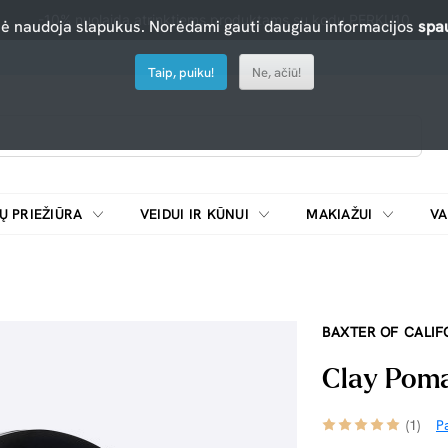
-10% nuolaida atrinktiems produktams su kodu PERKU10
nė naudoja slapukus. Norėdami gauti daugiau informacijos
spau
Taip, puiku!
Ne, ačiū!
Ų PRIEŽIŪRA
VEIDUI IR KŪNUI
MAKIAŽUI
VA
Emulsijos, oksidatoriai ir skiedikliai plaukų dažymui
ŠALDYTUVAI/
BAXTER OF CALIF
Clay Pom
(1)
Pa