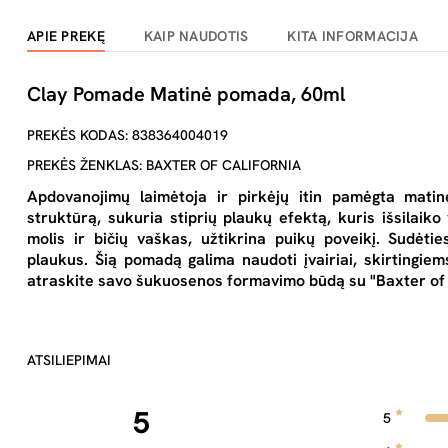
APIE PREKĘ
KAIP NAUDOTIS
KITA INFORMACIJA
Clay Pomade Matinė pomada, 60ml
PREKĖS KODAS: 838364004019
PREKĖS ŽENKLAS: BAXTER OF CALIFORNIA
Apdovanojimų laimėtoja ir pirkėjų itin pamėgta matin
struktūrą, sukuria stiprių plaukų efektą, kuris išsilaiko
molis ir bičių vaškas, užtikrina puikų poveikį. Sudėt
plaukus. Šią pomadą galima naudoti įvairiai, skirtingiem
atraskite savo šukuosenos formavimo būdą su "Baxter of 
ATSILIEPIMAI
5
5