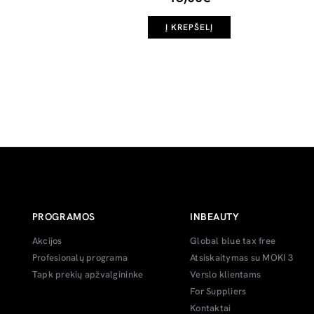
Į KREPŠELĮ
PROGRAMOS
INBEAUTY
Akcijos
Global blue tax free
Profesionalų programa
Atsiskaitymas su MOKI 3
Tapk prekių apžvalgininke
Verslo klientams
For Suppliers
Kontaktai