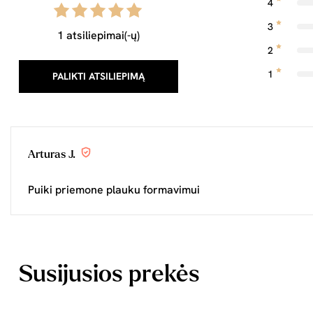
4
3
1 atsiliepimai(-ų)
2
1
PALIKTI ATSILIEPIMĄ
Arturas J.
Puiki priemone plauku formavimui
Susijusios prekės