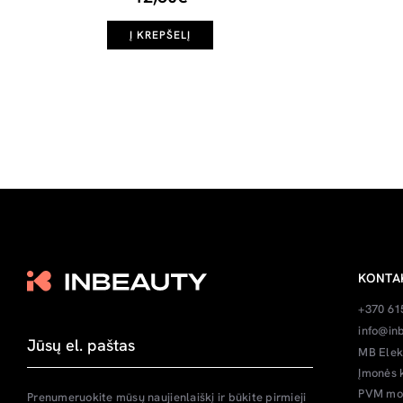
Į KREPŠELĮ
KONTA
+370 61
info@inb
MB Elek
Įmonės 
PVM mok
Prenumeruokite mūsų naujienlaiškį ir būkite pirmieji