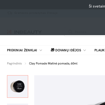
Ši svetai
Greitesnis pristatymas Vilniuje
🎁
PREKINIAI ŽENKLAI
DOVANŲ IDĖJOS
PLAUK
SKUTIMOSI MAŠINĖLĖS, BARZDASKUTĖS
Pagrindinis
Clay Pomade Matinė pomada, 60ml