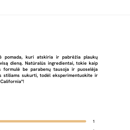
ė pomada, kuri atskiria ir pabrėžia plaukų
 visą dieną. Natūralūs ingredientai, tokie kaip
ies formulė be parabenų tausoja ir puoselėja
s stiliams sukurti, todėl eksperimentuokite ir
California"!
1