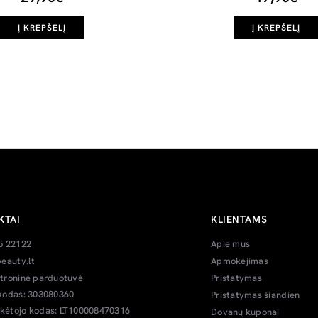
Į KREPŠELĮ
Į KREPŠELĮ
KTAI
KLIENTAMS
5 22122
Apie mus
eauty.lt
Apmokėjimas
troninė parduotuvė
Pristatymas
kodas: 303080360
Pristatymas šiandien
ėtojo kodas: LT100008470316
Dovanų kuponai