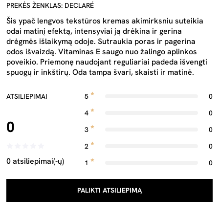
PREKĖS ŽENKLAS: DECLARÉ
Šis ypač lengvos tekstūros kremas akimirksniu suteikia
odai matinį efektą, intensyviai ją drėkina ir gerina
drėgmės išlaikymą odoje. Sutraukia poras ir pagerina
odos išvaizdą. Vitaminas E saugo nuo žalingo aplinkos
poveikio. Priemonę naudojant reguliariai padeda išvengti
spuogų ir inkštirų. Oda tampa švari, skaisti ir matinė.
ATSILIEPIMAI
5
0
4
0
0
3
0
2
0
0 atsiliepimai(-ų)
1
0
PALIKTI ATSILIEPIMĄ