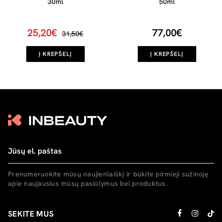
30ml
50ml
25,20€
77,00€
31,50€
Į KREPŠELĮ
Į KREPŠELĮ
Prenumeruokite mūsų naujienlaiškį ir būkite pirmieji sužinoję
apie naujausius mūsų pasiūlymus bei produktus.
SEKITE MUS