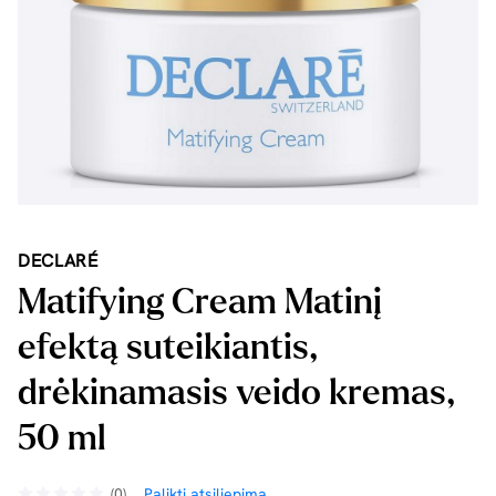
DECLARÉ
Matifying Cream Matinį
efektą suteikiantis,
drėkinamasis veido kremas,
50 ml
(0)
Palikti atsiliepimą