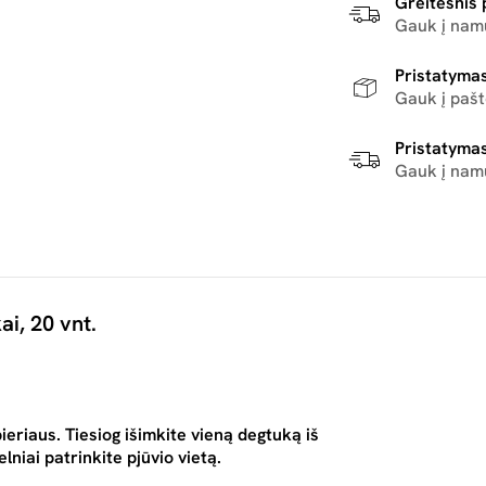
Greitesnis 
Gauk į namu
Pristatymas
Gauk į paš
Pristatymas
Gauk į nam
i, 20 vnt.
pieriaus. Tiesiog išimkite vieną degtuką iš
niai patrinkite pjūvio vietą.