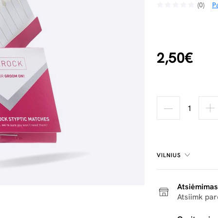
(0)
Pa
2,50€
VILNIUS
Atsiėmimas
Atsiimk pa