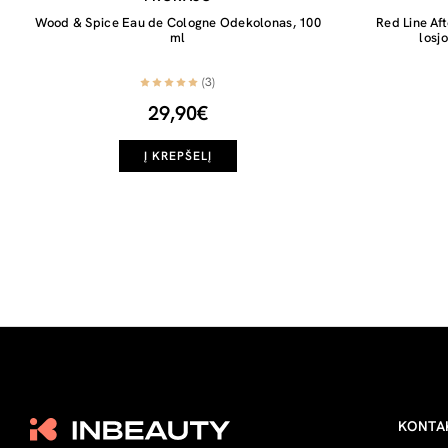
Wood & Spice Eau de Cologne Odekolonas, 100
Red Line Af
ml
losj
(3)
29,90€
Į KREPŠELĮ
KONTA