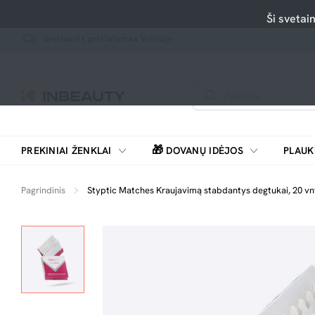
Ši svetai
Greitesnis pristatymas Vilniuje
🎁
PREKINIAI ŽENKLAI
DOVANŲ IDĖJOS
PLAUK
SKUTIMOSI MAŠINĖLĖS, BARZDASKUTĖS
Pagrindinis
Styptic Matches Kraujavimą stabdantys degtukai, 20 vn