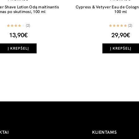
ter Shave Lotion Odą maitinantis
Cypress & Vetyver Eau de Colog
onas po skutimosi, 100 ml
100 ml
(2)
(2)
13,90€
29,90€
Į KREPŠELĮ
Į KREPŠELĮ
KTAI
KLIENTAMS