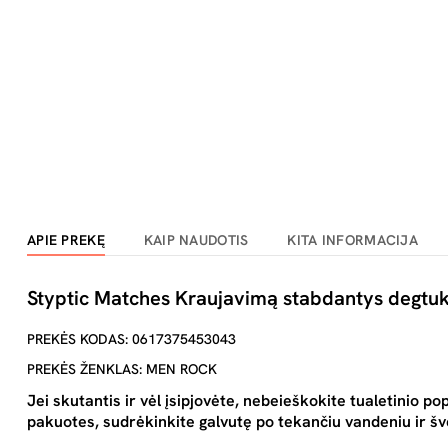
APIE PREKĘ
KAIP NAUDOTIS
KITA INFORMACIJA
Styptic Matches Kraujavimą stabdantys degtuka
PREKĖS KODAS: 0617375453043
PREKĖS ŽENKLAS: MEN ROCK
Jei skutantis ir vėl įsipjovėte, nebeieškokite tualetinio po
pakuotes, sudrėkinkite galvutę po tekančiu vandeniu ir švel