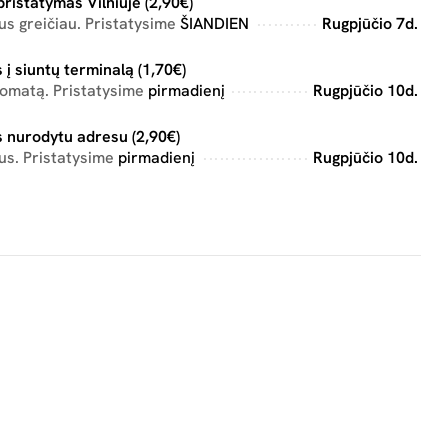
pristatymas Vilniuje (2,90€)
s greičiau. Pristatysime
ŠIANDIEN
Rugpjūčio 7d.
 į siuntų terminalą (1,70€)
tomatą. Pristatysime
pirmadienį
Rugpjūčio 10d.
 nurodytu adresu (2,90€)
us. Pristatysime
pirmadienį
Rugpjūčio 10d.