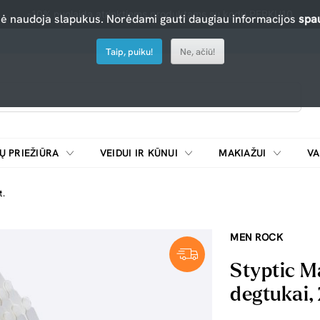
-10% nuolaida atrinktiems produktams su kodu PERKU10
nė naudoja slapukus. Norėdami gauti daugiau informacijos
spau
Taip, puiku!
Ne, ačiū!
Ų PRIEŽIŪRA
VEIDUI IR KŪNUI
MAKIAŽUI
VA
Emulsijos, oksidatoriai ir skiedikliai plaukų dažymui
ŠALDYTUVAI/
t.
MEN ROCK
Styptic M
degtukai, 