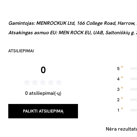
Gamintojas: MENROCKUK Ltd, 166 College Road, Harrow,
Atsakingas asmuo EU: MEN ROCK EU, UAB, Saltoniškių g. 31
ATSILIEPIMAI
0
5
4
3
0 atsiliepimai(-ų)
2
1
PALIKTI ATSILIEPIMĄ
Nėra rezultat