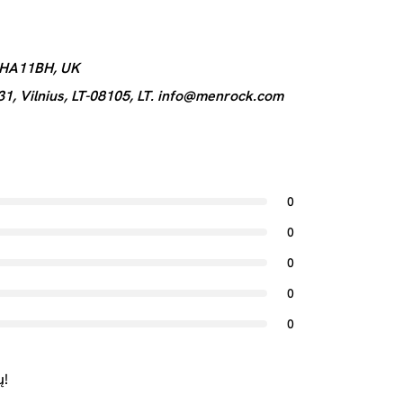
 HA11BH, UK
, Vilnius, LT-08105, LT.
info@menrock.com
0
0
0
0
0
ų!