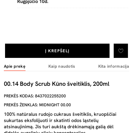
Rugpjūčio 10d.
Į KREPŠELĮ
Apie prekę
Kaip naudotis
Kita informacija
00.14 Body Scrub Kūno šveitiklis, 200ml
PREKĖS KODAS: 8437022255200
PREKĖS ŽENKLAS: MIDNIGHT 00.00
100% natūralus rudojo cukraus šveitiklis, kruopščiai
sukurtas eksfolijuoti ir skatinti odos ląstelių
atsinaujinimą. Jis turi aukštą drėkinamąją galią dėl
didelės augalinių aliejų koncentracijos.