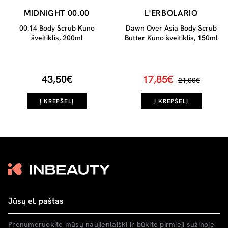
MIDNIGHT 00.00
L'ERBOLARIO
00.14 Body Scrub Kūno
Dawn Over Asia Body Scrub
šveitiklis, 200ml
Butter Kūno šveitiklis, 150ml
43,50€
17,85€
21,00€
Į KREPŠELĮ
Į KREPŠELĮ
Prenumeruokite mūsų naujienlaiškį ir būkite pirmieji sužinoję