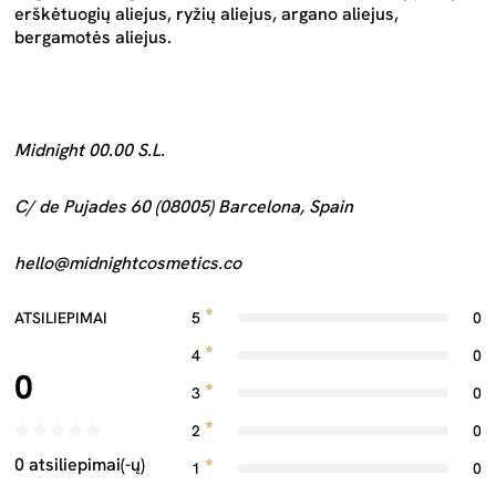
erškėtuogių aliejus, ryžių aliejus, argano aliejus,
bergamotės aliejus.
Midnight 00.00 S.L.
C/ de Pujades 60 (08005) Barcelona, Spain
hello@midnightcosmetics.co
ATSILIEPIMAI
5
0
4
0
0
3
0
2
0
0 atsiliepimai(-ų)
1
0