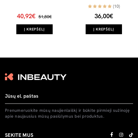
(10)
40,92€
36,00€
51,80€
Į KREPŠELĮ
Į KREPŠELĮ
Prenumeruokite mūsų naujienlaiškį ir būkite pirmieji sužinoję
apie naujausius mūsų pasiūlymus bei produktus.
SEKITE MUS