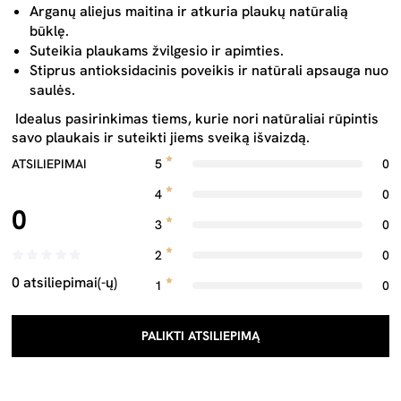
Arganų aliejus maitina ir atkuria plaukų natūralią
būklę.
Suteikia plaukams žvilgesio ir apimties.
Stiprus antioksidacinis poveikis ir natūrali apsauga nuo
saulės.
Idealus pasirinkimas tiems, kurie nori natūraliai rūpintis
savo plaukais ir suteikti jiems sveiką išvaizdą.
ATSILIEPIMAI
5
0
4
0
0
3
0
2
0
0 atsiliepimai(-ų)
1
0
PALIKTI ATSILIEPIMĄ