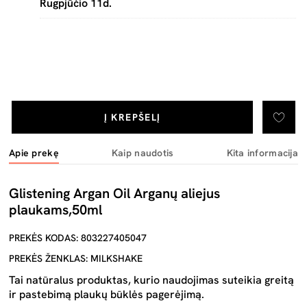
Rugpjūčio 11d.
Į KREPŠELĮ
Apie prekę
Kaip naudotis
Kita informacija
Glistening Argan Oil Arganų aliejus
plaukams,50ml
PREKĖS KODAS: 803227405047
PREKĖS ŽENKLAS: MILKSHAKE
Tai natūralus produktas, kurio naudojimas suteikia greitą
ir pastebimą plaukų būklės pagerėjimą.