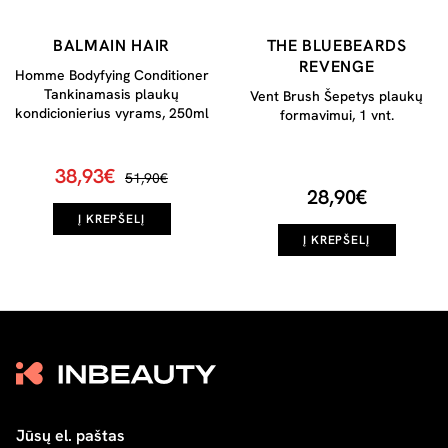
BALMAIN HAIR
THE BLUEBEARDS
REVENGE
Homme Bodyfying Conditioner
Tankinamasis plaukų
Vent Brush Šepetys plaukų
kondicionierius vyrams, 250ml
formavimui, 1 vnt.
38,93€
51,90€
28,90€
Į KREPŠELĮ
Į KREPŠELĮ