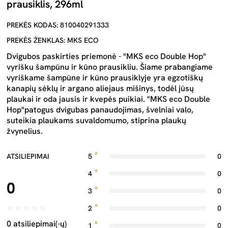
prausiklis, 296ml
PREKĖS KODAS: 810040291333
PREKĖS ŽENKLAS: MKS ECO
Dvigubos paskirties priemonė - "MKS eco Double Hop"
vyrišku šampūnu ir kūno prausikliu. Šiame prabangiame
vyriškame šampūne ir kūno prausiklyje yra egzotiškų
kanapių sėklų ir argano aliejaus mišinys, todėl jūsų
plaukai ir oda jausis ir kvepės puikiai. "MKS eco Double
Hop"patogus dvigubas panaudojimas, švelniai valo,
suteikia plaukams suvaldomumo, stiprina plaukų
žvynelius.
ATSILIEPIMAI
5
0
4
0
0
3
0
2
0
0 atsiliepimai(-ų)
1
0