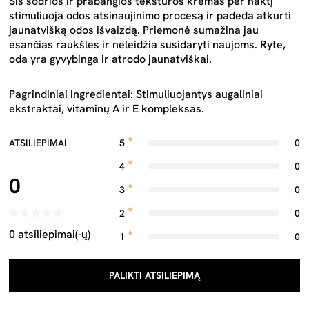
Šis sodrios ir prabangios tekstūros kremas per naktį
stimuliuoja odos atsinaujinimo procesą ir padeda atkurti
jaunatvišką odos išvaizdą. Priemonė sumažina jau
esančias raukšles ir neleidžia susidaryti naujoms. Ryte,
oda yra gyvybinga ir atrodo jaunatviškai.
Pagrindiniai ingredientai: Stimuliuojantys augaliniai
ekstraktai, vitaminų A ir E kompleksas.
ATSILIEPIMAI
5
0
4
0
0
3
0
2
0
0 atsiliepimai(-ų)
1
0
PALIKTI ATSILIEPIMĄ