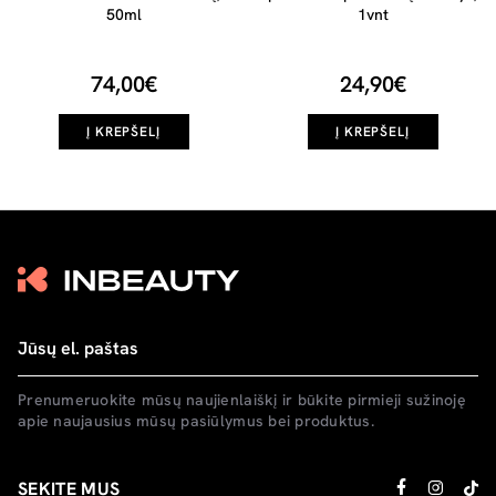
50ml
1vnt
74,00€
24,90€
Į KREPŠELĮ
Į KREPŠELĮ
Prenumeruokite mūsų naujienlaiškį ir būkite pirmieji sužinoję
apie naujausius mūsų pasiūlymus bei produktus.
SEKITE MUS