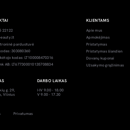
KTAI
KLIENTAMS
5 22122
Apie mus
eauty.lt
Apmokėjimas
troninė parduotuvė
Pristatymas
kodas: 303080360
Pristatymas šiandien
ėtojo kodas: LT100008470316
Dovanų kuponai
k AB: LT677300010135708834
Užsakymo grąžinimas
AS
DARBO LAIKAS
kių g. 29,
I-IV 9.00 - 18.00
, Vilnius
V 9.00 - 17.30
s
Privatumas