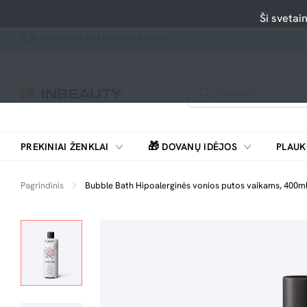
Ši svetai
Greitesnis pristatymas Vilniuje
🎁
PREKINIAI ŽENKLAI
DOVANŲ IDĖJOS
PLAUK
SKUTIMOSI MAŠINĖLĖS, BARZDASKUTĖS
Pagrindinis
Bubble Bath Hipoalerginės vonios putos vaikams, 400m