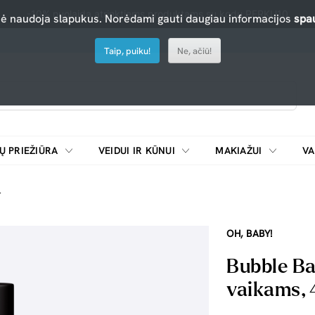
-10% nuolaida atrinktiems produktams su kodu PERKU10
nė naudoja slapukus. Norėdami gauti daugiau informacijos
spau
Taip, puiku!
Ne, ačiū!
Ų PRIEŽIŪRA
VEIDUI IR KŪNUI
MAKIAŽUI
VA
Emulsijos, oksidatoriai ir skiedikliai plaukų dažymui
ŠALDYTUVAI/
l
OH, BABY!
Bubble Ba
vaikams,