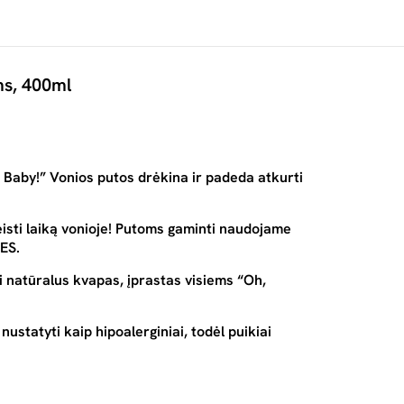
ms, 400ml
h, Baby!” Vonios putos drėkina ir padeda atkurti
eisti laiką vonioje! Putoms gaminti naudojame
LES.
i natūralus kvapas, įprastas visiems “Oh,
ustatyti kaip hipoalerginiai, todėl puikiai