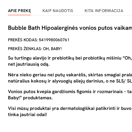
APIE PREKĘ
KAIP NAUDOTIS
KITA INFORMACIJA
Bubble Bath Hipoalerginės vonios putos vaika
PREKĖS KODAS: 5419980060761
PREKĖS ŽENKLAS: OH, BABY!
Su turtingu alavijo ir prebiotikų bei probiotikų mišiniu “O
net jautriausią odą.
Nėra nieko geriau nei putų vakarėlis, skirtas smagiai pral
natūralius kokosų ir alyvuogių aliejų darinius, o ne SLS/ S
Vonios putos kvepia gardžiomis figomis ir rozmarinais – ta
Baby!” produktamas.
Visi mūsų produktai yra dermatologiškai patikrinti ir buvo n
tinka jautriai odai!