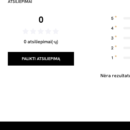
ATSILIEPIMAI
0
5
4
3
0 atsiliepimai(-ų)
2
1
PALIKTI ATSILIEPIMĄ
Nėra rezultat