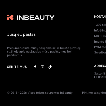
KONTA
+370 61
info@inb
MB Elek
Įmonės 
PVM mok
Prenumeruokite mūsų naujienlaiškį ir būkite pirmieji
sužinoję apie naujausius mūsų pasiūlymus bei
Swedban
produktus.
ADRES
SEKITE MUS
Saltoniš
LT-08106
© 2015 - 2026 Visos teisės saugomos
InBeauty
Pirkimo taisyklė