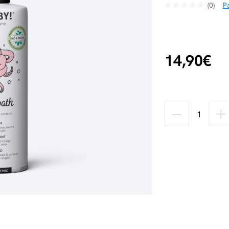
(0)
Pa
14,90€