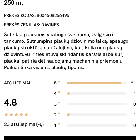
250 ml
PREKĖS KODAS: 8004608266495
PREKĖS ŽENKLAS: DAVINES
Suteikia plaukams ypatingo švelnumo, žvilgesio ir
tankumo. Sutrumpina plaukų džiovinimo laiką, apsaugo
plaukų struktūrą nuo žalojimo, kurį kelia nuo plaukų
džiovintuvų ir tiesintuvų sklindantis karštis arba kurį
plaukai patiria dėl naudojamų mechaninių priemonių.
Puikiai tinka visiems plaukų tipams.
ATSILIEPIMAI
5
21
4
1
4.8
3
0
2
1
23 atsiliepimai(-ų)
1
0