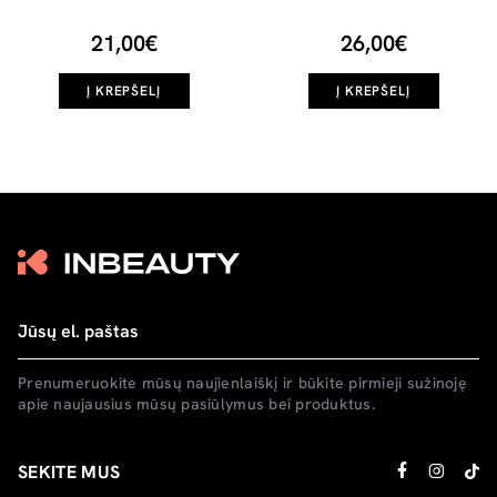
21,00€
26,00€
Į KREPŠELĮ
Į KREPŠELĮ
Prenumeruokite mūsų naujienlaiškį ir būkite pirmieji sužinoję
apie naujausius mūsų pasiūlymus bei produktus.
SEKITE MUS