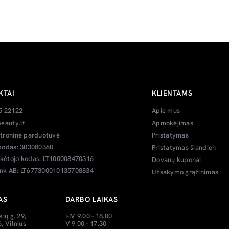
KTAI
KLIENTAMS
5 22122
Apie mus
eauty.lt
Apmokėjimas
troninė parduotuvė
Pristatymas
kodas: 303080360
Pristatymas šiandien
ėtojo kodas: LT100008470316
Dovanų kuponai
k AB: LT677300010135708834
Užsakymo grąžinimas
AS
DARBO LAIKAS
kių g. 29,
I-IV 9.00 - 18.00
, Vilnius
V 9.00 - 17.30