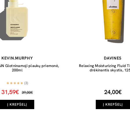
KEVIN.MURPHY
DAVINES
 Glotninamoji plaukų priemonė,
Relaxing Moisturizing Fluid Ti
200ml
drėkinantis skystis, 12
(3)
31,59€
24,00€
39,00€
Į KREPŠELĮ
Į KREPŠELĮ