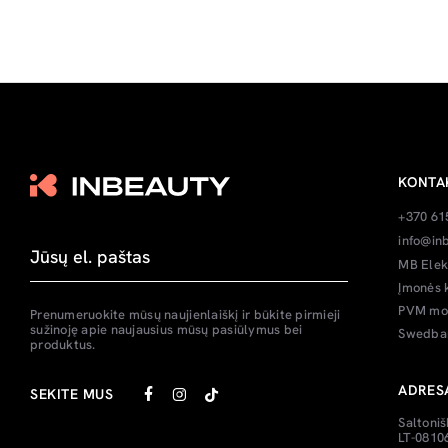
KONTA
+370 61
info@inb
MB Elek
Įmonės 
PVM mok
Prenumeruokite mūsų naujienlaiškį ir būkite pirmieji
sužinoję apie naujausius mūsų pasiūlymus bei
Swedban
produktus.
ADRES
SEKITE MUS
Saltoniš
LT-08106