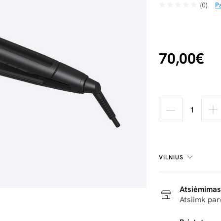
(0)
Pa
70,00€
VILNIUS
Atsiėmimas
Atsiimk pa