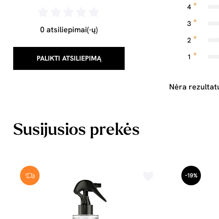
4
3
0 atsiliepimai(-ų)
2
1
PALIKTI ATSILIEPIMĄ
Nėra rezultat
Susijusios prekės
-19%