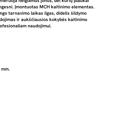
neruoja neigiamus jonus, dėl kurių plaukai
bingesni. Įmontuotas MCH kaitinimo elementas.
ngo tarnavimo laikas ilgas, didelis šildymo
dojimas ir aukščiausios kokybės kaitinimo
profesionaliam naudojimui.
0 mm.