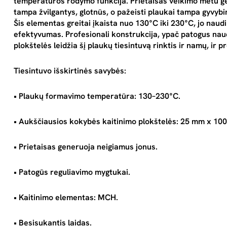
temperatūros rodymo funkcija. Prietaisas veikimo metu ge
tampa žvilgantys, glotnūs, o pažeisti plaukai tampa gyvy
Šis elementas greitai įkaista nuo 130°C iki 230°C, jo naudi
efektyvumas. Profesionali konstrukcija, ypač patogus nau
plokštelės leidžia šį plaukų tiesintuvą rinktis ir namų, ir 
Tiesintuvo išskirtinės savybės:
• Plaukų formavimo temperatūra: 130–230°C.
• Aukščiausios kokybės kaitinimo plokštelės: 25 mm x 10
• Prietaisas generuoja neigiamus jonus.
• Patogūs reguliavimo mygtukai.
• Kaitinimo elementas: MCH.
• Besisukantis laidas.