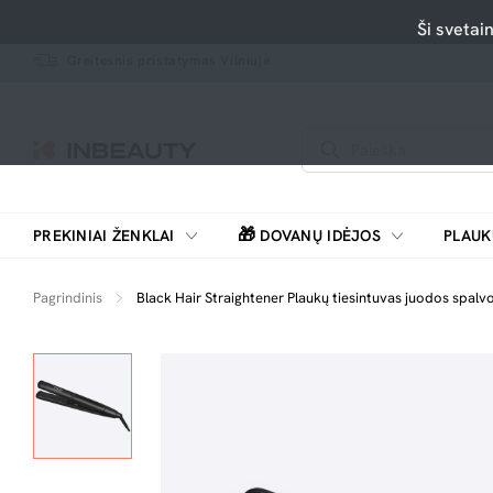
Ši svetai
Greitesnis pristatymas Vilniuje
🎁
PREKINIAI ŽENKLAI
DOVANŲ IDĖJOS
PLAUK
SKUTIMOSI MAŠINĖLĖS, BARZDASKUTĖS
Pagrindinis
Black Hair Straightener Plaukų tiesintuvas juodos spalvo