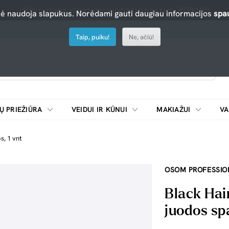
-10% nuolaida atrinktiems produktams su kodu PERKU10
nė naudoja slapukus. Norėdami gauti daugiau informacijos
spau
Taip, puiku!
Ne, ačiū!
Ų PRIEŽIŪRA
VEIDUI IR KŪNUI
MAKIAŽUI
VA
Emulsijos, oksidatoriai ir skiedikliai plaukų dažymui
ŠALDYTUVAI/
s, 1 vnt
OSOM PROFESSIO
Black Hai
juodos spa