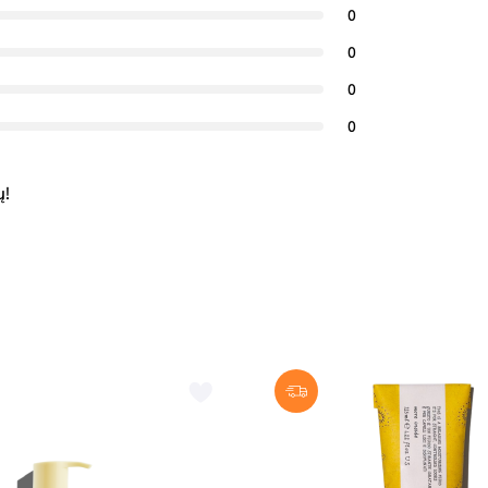
0
0
0
0
ų!