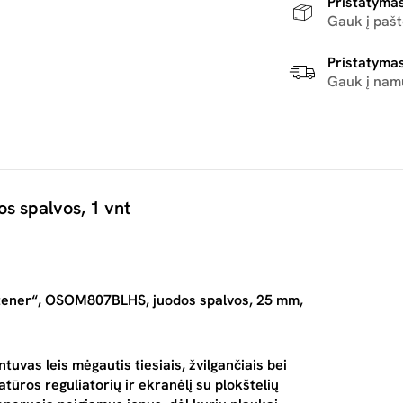
Pristatymas
Gauk į paš
Pristatymas
Gauk į nam
os spalvos, 1 vnt
ghtener“, OSOM807BLHS, juodos spalvos, 25 mm,
ntuvas leis mėgautis tiesiais, žvilgančiais bei
tūros reguliatorių ir ekranėlį su plokštelių