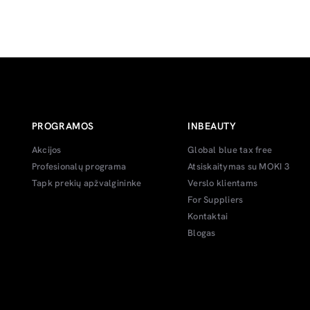
PROGRAMOS
INBEAUTY
Akcijos
Global blue tax free
Profesionalų programa
Atsiskaitymas su MOKI 3
Tapk prekių apžvalgininke
Verslo klientams
For Suppliers
Kontaktai
Blogas