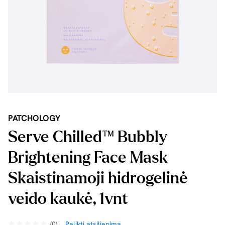
PATCHOLOGY
Serve Chilled™ Bubbly
Brightening Face Mask
Skaistinamoji hidrogelinė
veido kaukė, 1vnt
(0)
Palikti atsiliepimą