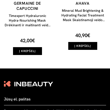
GERMAINE DE
AHAVA
CAPUCCINI
Mineral Mud Brightening &
Hydrating Facial Treatment
Timexpert Hydraluronic
Mask Skaistinamoji veido
Hydra-Nourishing Mask
kaukė, 50ml
Drėkinanti ir maitinanti veido
kaukė, 50ml
40,90€
42,00€
Į KREPŠELĮ
Į KREPŠELĮ