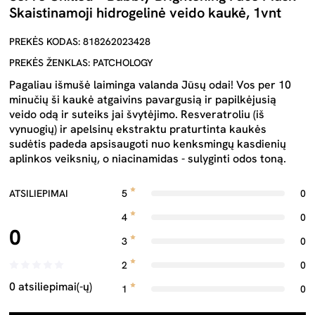
Skaistinamoji hidrogelinė veido kaukė, 1vnt
PREKĖS KODAS: 818262023428
PREKĖS ŽENKLAS: PATCHOLOGY
Pagaliau išmušė laiminga valanda Jūsų odai! Vos per 10
minučių ši kaukė atgaivins pavargusią ir papilkėjusią
veido odą ir suteiks jai švytėjimo. Resveratroliu (iš
vynuogių) ir apelsinų ekstraktu praturtinta kaukės
sudėtis padeda apsisaugoti nuo kenksmingų kasdienių
aplinkos veiksnių, o niacinamidas - sulyginti odos toną.
ATSILIEPIMAI
5
0
4
0
0
3
0
2
0
0 atsiliepimai(-ų)
1
0