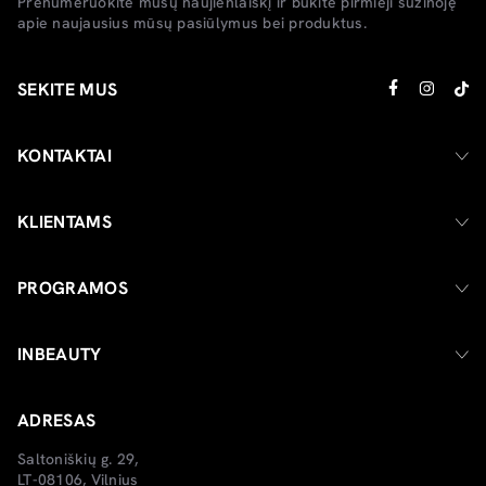
Prenumeruokite mūsų naujienlaiškį ir būkite pirmieji sužinoję
apie naujausius mūsų pasiūlymus bei produktus.
SEKITE MUS
KONTAKTAI
KLIENTAMS
PROGRAMOS
INBEAUTY
ADRESAS
Saltoniškių g. 29,
LT-08106, Vilnius