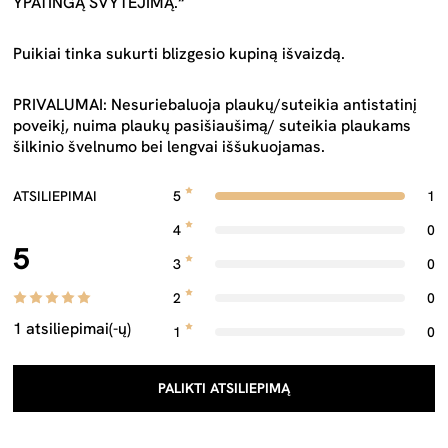
YPATINGĄ ŠVYTĖJIMĄ.“
Puikiai tinka sukurti blizgesio kupiną išvaizdą.
PRIVALUMAI: Nesuriebaluoja plaukų/suteikia antistatinį
poveikį, nuima plaukų pasišiaušimą/ suteikia plaukams
šilkinio švelnumo bei lengvai iššukuojamas.
ATSILIEPIMAI
5
1
4
0
5
3
0
2
0
1 atsiliepimai(-ų)
1
0
PALIKTI ATSILIEPIMĄ