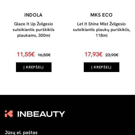
INDOLA
MKS ECO
Glaze It Up Žvilgesio
Let It Shine Mist Žvilgesio
suteikiantis purškiklis
suteikiantis plaukų purškiklis,
plaukams, 300ml
118ml
11,55€
17,93€
16,50€
23,90€
Į KREPŠELĮ
Į KREPŠELĮ