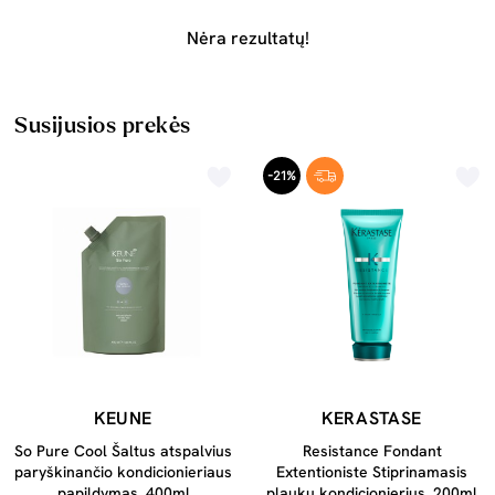
Nėra rezultatų!
Susijusios prekės
-21%
KEUNE
KERASTASE
So Pure Cool Šaltus atspalvius
Resistance Fondant
paryškinančio kondicionieriaus
Extentioniste Stiprinamasis
papildymas, 400ml
plaukų kondicionierius, 200ml