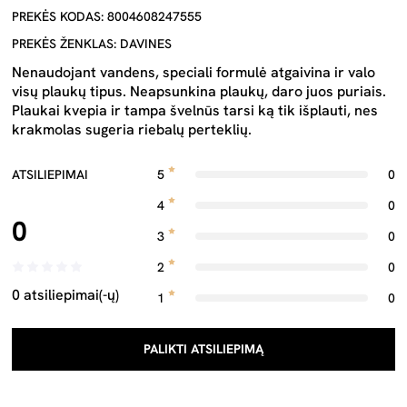
PREKĖS KODAS: 8004608247555
PREKĖS ŽENKLAS: DAVINES
Nenaudojant vandens, speciali formulė atgaivina ir valo
visų plaukų tipus. Neapsunkina plaukų, daro juos puriais.
Plaukai kvepia ir tampa švelnūs tarsi ką tik išplauti, nes
krakmolas sugeria riebalų perteklių.
ATSILIEPIMAI
5
0
4
0
0
3
0
2
0
0 atsiliepimai(-ų)
1
0
PALIKTI ATSILIEPIMĄ