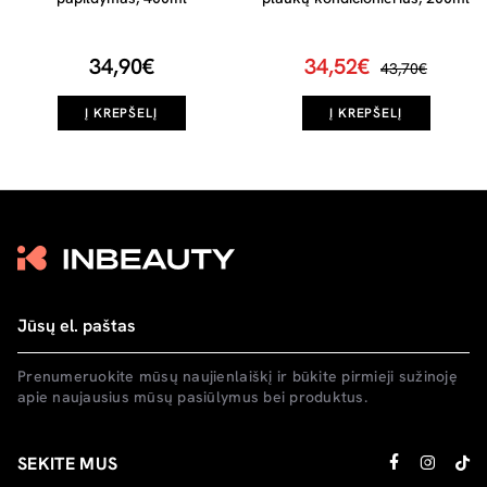
34,90€
34,52€
43,70€
Į KREPŠELĮ
Į KREPŠELĮ
Prenumeruokite mūsų naujienlaiškį ir būkite pirmieji sužinoję
apie naujausius mūsų pasiūlymus bei produktus.
SEKITE MUS