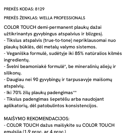
PREKĖS KODAS: 8129
PREKĖS ŽENKLAS: WELLA PROFESSIONALS
COLOR TOUCH demi-permanent plaukų dažai
užtikrinantys gyvybingus atspalvius ir blizgesį.
- Tikslus atspalvis (true-to-tone) nepriklausomai nuo
plaukų būklės, dėl metalų valymo sistemos.
- Veganiška formulė, sudėtyje iki 85% natūralios kilmės
ingredientų.
- Švelni beamoniakė formulė*, be mineralinių aliejų ir
silikonų.
- Daugiau nei 90 gyvybingų ir tarpusavyje maišomų
atspalvių.
- Iki 70% žilų plaukų padengimas**
- Tikslus padengimas šepetėliu arba naudojant
aplikatorių, dėl patobulintos konsistencijos.
MAIŠYMO REKOMENDACIJOS:
- COLOR TOUCH dažus maišykite su COLOR TOUCH
emulsija (1,9 proc. ar 4 proc.)