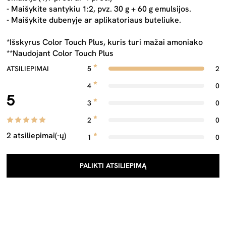
- Maišykite santykiu 1:2, pvz. 30 g + 60 g emulsijos.
- Maišykite dubenyje ar aplikatoriaus buteliuke.
*Išskyrus Color Touch Plus, kuris turi mažai amoniako
**Naudojant Color Touch Plus
ATSILIEPIMAI
5
2
4
0
5
3
0
2
0
2 atsiliepimai(-ų)
1
0
PALIKTI ATSILIEPIMĄ