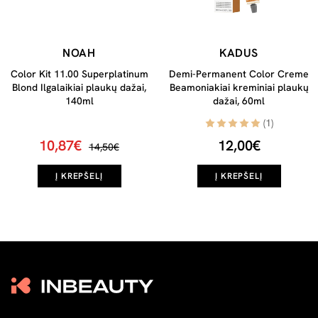
NOAH
KADUS
Color Kit 11.00 Superplatinum
Demi-Permanent Color Creme
Blond Ilgalaikiai plaukų dažai,
Beamoniakiai kreminiai plaukų
140ml
dažai, 60ml
(1)
10,87€
12,00€
14,50€
Į KREPŠELĮ
Į KREPŠELĮ