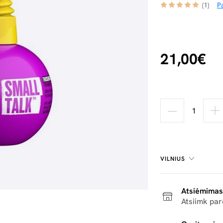
(1)
Pa
21,00€
VILNIUS
Atsiėmimas
Atsiimk pa