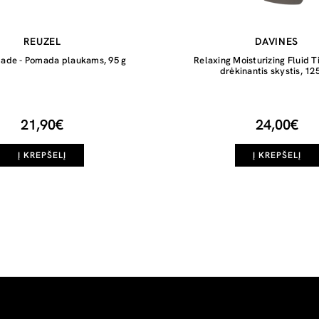
REUZEL
DAVINES
made - Pomada plaukams, 95 g
Relaxing Moisturizing Fluid Ti
drėkinantis skystis, 12
21,90€
24,00€
Į KREPŠELĮ
Į KREPŠELĮ