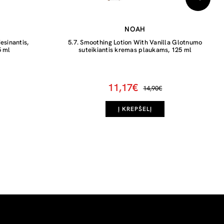
NOAH
esinantis,
5.7. Smoothing Lotion With Vanilla Glotnumo
5 ml
suteikiantis kremas plaukams, 125 ml
11,17€
14,90€
Į KREPŠELĮ