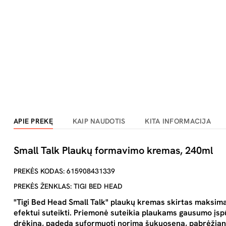
APIE PREKĘ
KAIP NAUDOTIS
KITA INFORMACIJA
Small Talk Plaukų formavimo kremas, 240ml
PREKĖS KODAS: 615908431339
PREKĖS ŽENKLAS: TIGI BED HEAD
"Tigi Bed Head Small Talk" plaukų kremas skirtas maksimal
efektui suteikti. Priemonė suteikia plaukams gausumo įsp
drėkina, padeda suformuoti norimą šukuoseną, pabrėžiant