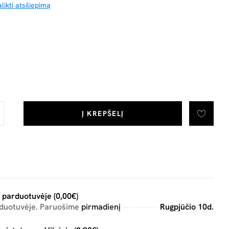
likti atsiliepimą
Į KREPŠELĮ
 parduotuvėje (0,00€)
rduotuvėje. Paruošime
pirmadienį
Rugpjūčio 10d.