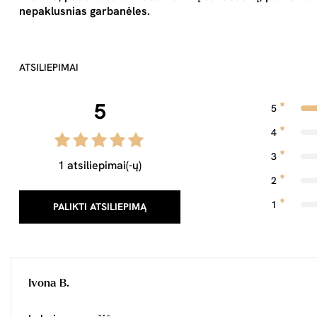
nepaklusnias garbanėles.
ATSILIEPIMAI
5
5
4
3
1 atsiliepimai(-ų)
2
1
PALIKTI ATSILIEPIMĄ
Ivona B.