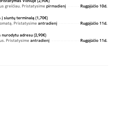
pristatymas Vilniuje (2,90€)
s greičiau. Pristatysime
pirmadienį
Rugpjūčio 10d.
 į siuntų terminalą (1,70€)
tomatą. Pristatysime
antradienį
Rugpjūčio 11d.
 nurodytu adresu (2,90€)
us. Pristatysime
antradienį
Rugpjūčio 11d.