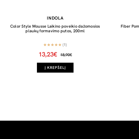
INDOLA
Color Style Mousse Laikino poveikio dažomosios
Fiber Po
plaukų formavimo putos, 200ml
(1)
13,23€
18,90€
Į KREPŠELĮ