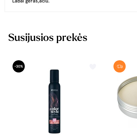
Labai geras,ačiū.
Susijusios prekės
-30%