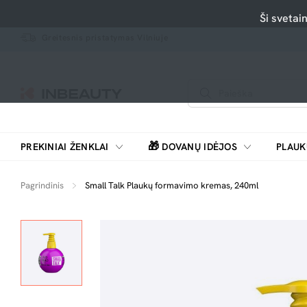
Ši svetai
Greitesnis pristatymas Vilniuje
🎁
PREKINIAI ŽENKLAI
DOVANŲ IDĖJOS
PLAUK
SKUTIMOSI MAŠINĖLĖS, BARZDASKUTĖS
Pagrindinis
Small Talk Plaukų formavimo kremas, 240ml