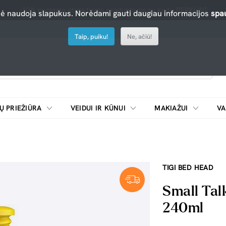
-10% nuolaida atrinktiems produktams su kodu PERKU10
nė naudoja slapukus. Norėdami gauti daugiau informacijos
spau
Taip, puiku!
Ne, ačiū!
Ų PRIEŽIŪRA
VEIDUI IR KŪNUI
MAKIAŽUI
VA
Emulsijos, oksidatoriai ir skiedikliai plaukų dažymui
ŠALDYTUVAI/
TIGI BED HEAD
Small Tal
240ml