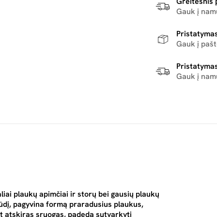
Greitesnis 
Gauk į namu
Pristatymas
Gauk į paš
Pristatymas
Gauk į nam
iai plaukų apimčiai ir storų bei gausių plaukų
ūdį, pagyvina formą praradusius plaukus,
 atskiras sruogas, padeda sutvarkyti