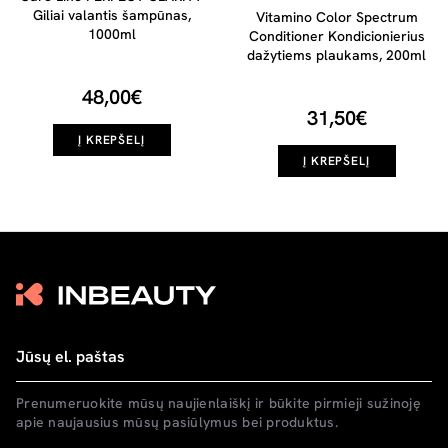
Giliai valantis šampūnas,
Vitamino Color Spectrum
1000ml
Conditioner Kondicionierius
dažytiems plaukams, 200ml
48,00€
31,50€
Į KREPŠELĮ
Į KREPŠELĮ
Prenumeruokite mūsų naujienlaiškį ir būkite pirmieji sužinoję
apie naujausius mūsų pasiūlymus bei produktus.