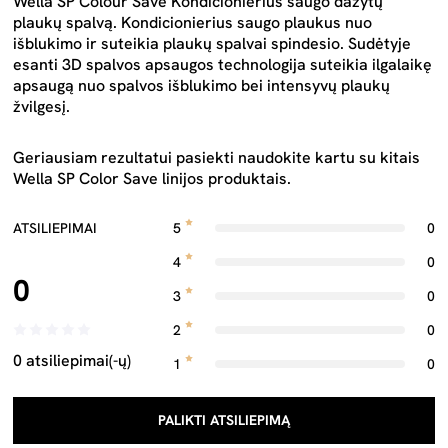
Wella SP Colour Save Kondicionierius saugo dažytų
plaukų spalvą. Kondicionierius saugo plaukus nuo
išblukimo ir suteikia plaukų spalvai spindesio. S
udėtyje
esanti 3D spalvos apsaugos technologija suteikia ilgalaikę
apsaugą nuo spalvos išblukimo bei intensyvų plaukų
žvilgesį.
Geriausiam rezultatui pasiekti naudokite kartu su kitais
Wella SP Color Save linijos produktais.
ATSILIEPIMAI
5
0
4
0
0
3
0
2
0
0 atsiliepimai(-ų)
1
0
PALIKTI ATSILIEPIMĄ