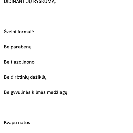
DIDINANT JŲ RYŠKUMĄ.
Švelni formulė
Be parabenų
Be tiazolinono
Be dirbtinių dažiklių
Be gyvulinės kilmės medžiagų
Kvapų natos