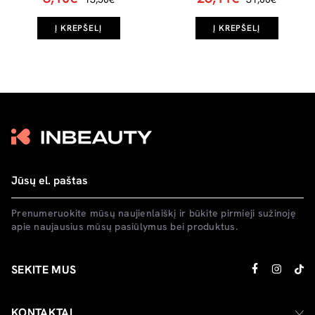
Į KREPŠELĮ
Į KREPŠELĮ
Prenumeruokite mūsų naujienlaiškį ir būkite pirmieji sužinoję
apie naujausius mūsų pasiūlymus bei produktus.
SEKITE MUS
KONTAKTAI