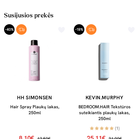
Susijusios prekės
-40%
-19%
HH SIMONSEN
KEVIN.MURPHY
Hair Spray Plaukų lakas,
BEDROOM.HAIR Tekstūros
250ml
suteikiantis plaukų lakas,
250ml
(1)
8,10€
25,11€
13,50€
31,00€