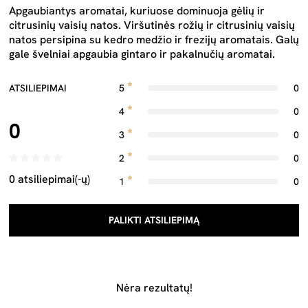
Apgaubiantys aromatai, kuriuose dominuoja gėlių ir
citrusinių vaisių natos. Viršutinės rožių ir citrusinių vaisių
natos persipina su kedro medžio ir frezijų aromatais. Galų
gale švelniai apgaubia gintaro ir pakalnučių aromatai.
ATSILIEPIMAI
5
0
4
0
0
3
0
2
0
0 atsiliepimai(-ų)
1
0
PALIKTI ATSILIEPIMĄ
Nėra rezultatų!