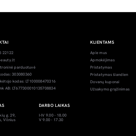
KTAI
KLIENTAMS
5 22122
Apie mus
eauty.lt
Apmokėjimas
troninė parduotuvė
Pristatymas
kodas: 303080360
Pristatymas šiandien
ėtojo kodas: LT100008470316
Dovanų kuponai
k AB: LT677300010135708834
Užsakymo grąžinimas
AS
DARBO LAIKAS
kių g. 29,
I-IV 9.00 - 18.00
, Vilnius
V 9.00 - 17.30