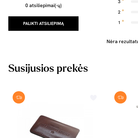
3
0 atsiliepimai(-ų)
2
1
PALIKTI ATSILIEPIMĄ
Nėra rezultat
Susijusios prekės