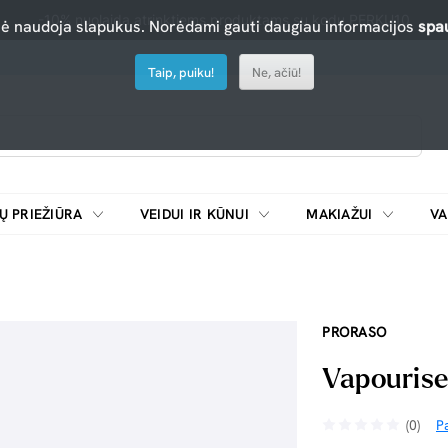
-10% nuolaida atrinktiems produktams su kodu PERKU10
nė naudoja slapukus. Norėdami gauti daugiau informacijos
spau
Taip, puiku!
Ne, ačiū!
Ų PRIEŽIŪRA
VEIDUI IR KŪNUI
MAKIAŽUI
VA
Emulsijos, oksidatoriai ir skiedikliai plaukų dažymui
ŠALDYTUVAI/
PRORASO
Vapourise
(0)
Pa