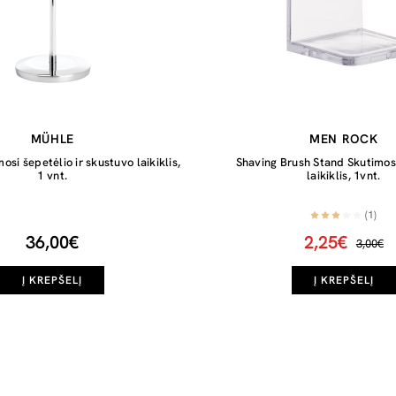
MÜHLE
MEN ROCK
si šepetėlio ir skustuvo laikiklis,
Shaving Brush Stand Skutimos
1 vnt.
laikiklis, 1vnt.
(1)
36,00€
2,25€
3,00€
Į KREPŠELĮ
Į KREPŠELĮ