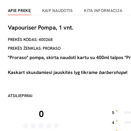
APIE PREKĘ
KAIP NAUDOTIS
KITA INFORMACIJA
Vapouriser Pompa, 1 vnt.
PREKĖS KODAS: 400268
PREKĖS ŽENKLAS: PRORASO
"Proraso" pompa, skirta naudoti kartu su 400ml talpos "P
Kaskart skusdamiesi jauskitės lyg tikrame
barbershope
!
ATSILIEPIMAI
0
5
4