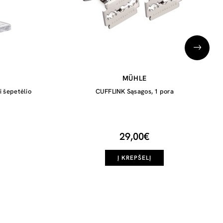
MÜHLE
i šepetėlio
CUFFLINK Sąsagos, 1 pora
29,00€
Į KREPŠELĮ