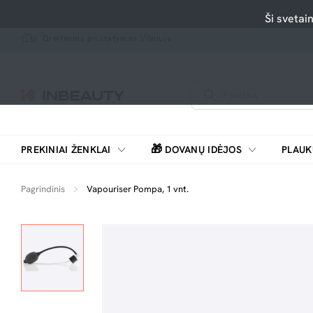
Ši svetai
Greitesnis pristatymas Vilniuje
🎁
PREKINIAI ŽENKLAI
DOVANŲ IDĖJOS
PLAUK
SKUTIMOSI MAŠINĖLĖS, BARZDASKUTĖS
Pagrindinis
Vapouriser Pompa, 1 vnt.