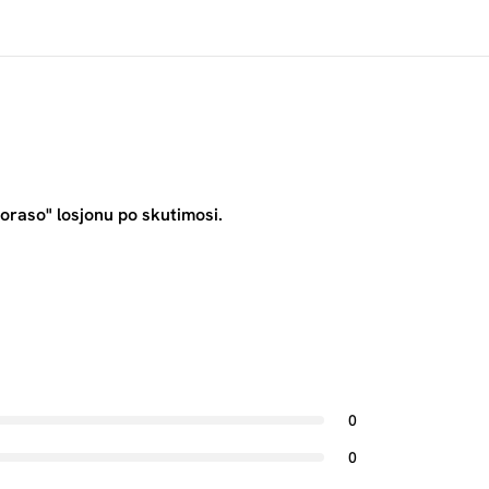
roraso" losjonu po skutimosi.
0
0