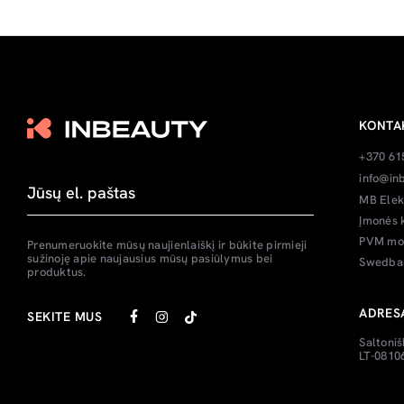
KONTA
+370 61
info@inb
MB Elek
Įmonės 
PVM mok
Prenumeruokite mūsų naujienlaiškį ir būkite pirmieji
sužinoję apie naujausius mūsų pasiūlymus bei
Swedban
produktus.
ADRES
SEKITE MUS
Saltoniš
LT-08106