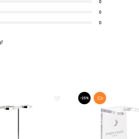
0
0
0
ų!
-25%