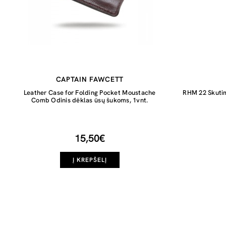
CAPTAIN FAWCETT
Leather Case for Folding Pocket Moustache
RHM 22 Skutimo
Comb Odinis dėklas ūsų šukoms, 1vnt.
15,50€
Į KREPŠELĮ