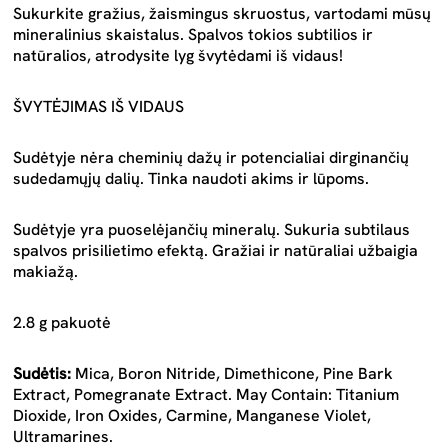
Sukurkite gražius, žaismingus skruostus, vartodami mūsų
mineralinius skaistalus. Spalvos tokios subtilios ir
natūralios, atrodysite lyg švytėdami iš vidaus!
ŠVYTĖJIMAS IŠ VIDAUS
Sudėtyje nėra cheminių dažų ir potencialiai dirginančių
sudedamųjų dalių. Tinka naudoti akims ir lūpoms.
Sudėtyje yra puoselėjančių mineralų. Sukuria subtilaus
spalvos prisilietimo efektą. Gražiai ir natūraliai užbaigia
makiažą.
2.8 g pakuotė
Sudėtis:
Mica, Boron Nitride, Dimethicone, Pine Bark
Extract, Pomegranate Extract. May Contain: Titanium
Dioxide, Iron Oxides, Carmine, Manganese Violet,
Ultramarines.