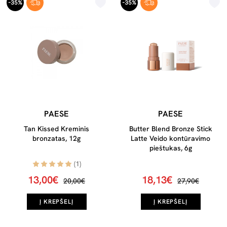
-35%
-35%
PAESE
PAESE
Tan Kissed Kreminis
Butter Blend Bronze Stick
bronzatas, 12g
Latte Veido kontūravimo
pieštukas, 6g
(1)
13,00€
18,13€
20,00€
27,90€
Į KREPŠELĮ
Į KREPŠELĮ