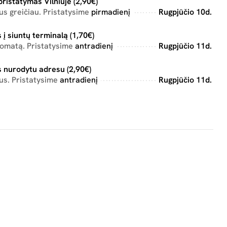
pristatymas Vilniuje (2,90€)
s greičiau. Pristatysime
pirmadienį
Rugpjūčio 10d.
 į siuntų terminalą (1,70€)
tomatą. Pristatysime
antradienį
Rugpjūčio 11d.
 nurodytu adresu (2,90€)
us. Pristatysime
antradienį
Rugpjūčio 11d.