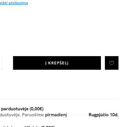
likti atsiliepimą
Į KREPŠELĮ
 parduotuvėje (0,00€)
rduotuvėje. Paruošime
pirmadienį
Rugpjūčio 10d.