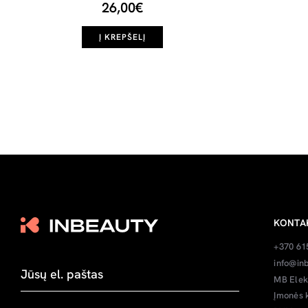
26,00€
Į KREPŠELĮ
KONTA
+370 61
info@inb
MB Elek
Įmonės 