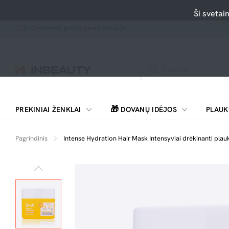
Ši svetai
Greitesnis pristatymas Vilniuje
🎁
PREKINIAI ŽENKLAI
DOVANŲ IDĖJOS
PLAUK
SKUTIMOSI MAŠINĖLĖS, BARZDASKUTĖS
Pagrindinis
Intense Hydration Hair Mask Intensyviai drėkinanti pla