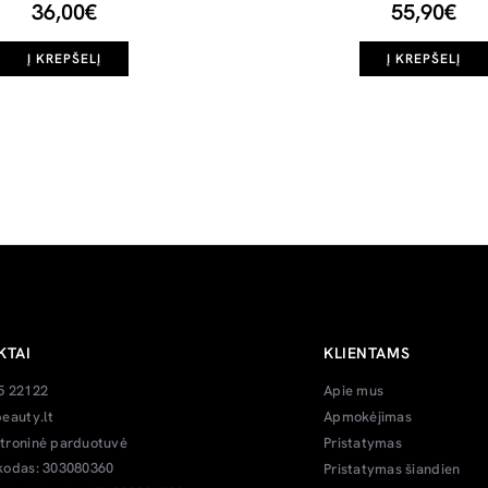
36,00€
55,90€
Į KREPŠELĮ
Į KREPŠELĮ
KTAI
KLIENTAMS
5 22122
Apie mus
eauty.lt
Apmokėjimas
troninė parduotuvė
Pristatymas
kodas: 303080360
Pristatymas šiandien