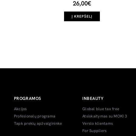
26,00€
Į KREPŠELĮ
PROGRAMOS
INBEAUTY
Akcijos
Global blue tax free
Profesionalų programa
Atsiskaitymas su MOKI 3
Tapk prekių apžvalgininke
Verslo klientams
For Suppliers