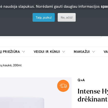
-10% nuolaida atrinktiems produktams su kodu PERKU10
nė naudoja slapukus. Norėdami gauti daugiau informacijos
spau
Taip, puiku!
Ne, ačiū!
Ų PRIEŽIŪRA
VEIDUI IR KŪNUI
MAKIAŽUI
VA
Emulsijos, oksidatoriai ir skiedikliai plaukų dažymui
ŠALDYTUVAI/
ukų kaukė, 200ml
Q+A
Intense H
drėkinant