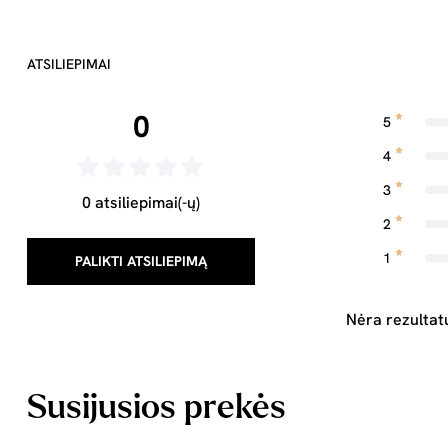
ATSILIEPIMAI
0
5
4
3
0 atsiliepimai(-ų)
2
1
PALIKTI ATSILIEPIMĄ
Nėra rezultat
Susijusios prekės