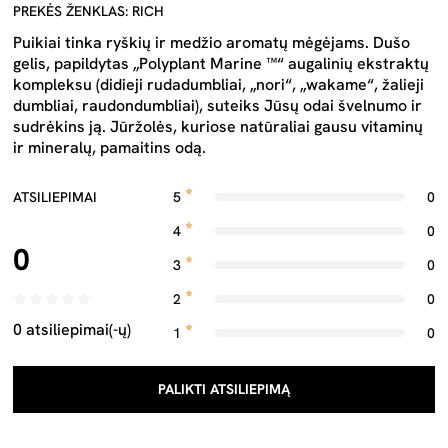
PREKĖS ŽENKLAS: RICH
Puikiai tinka ryškių ir medžio aromatų mėgėjams. Dušo
gelis, papildytas „Polyplant Marine ™“ augalinių ekstraktų
kompleksu (didieji rudadumbliai, „nori“, „wakame“, žalieji
dumbliai, raudondumbliai), suteiks Jūsų odai švelnumo ir
sudrėkins ją. Jūržolės, kuriose natūraliai gausu vitaminų
ir mineralų, pamaitins odą.
ATSILIEPIMAI
5
0
4
0
0
3
0
2
0
0 atsiliepimai(-ų)
1
0
PALIKTI ATSILIEPIMĄ