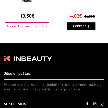
200ml
13,50€
14,02€
16,50€
Prekės šiuo metu neturime
Į KREPŠELĮ
Prenumeruokite mūsų naujienlaiškį ir būkite pirmieji sužinoję
apie naujausius mūsų pasiūlymus bei produktus.
SEKITE MUS