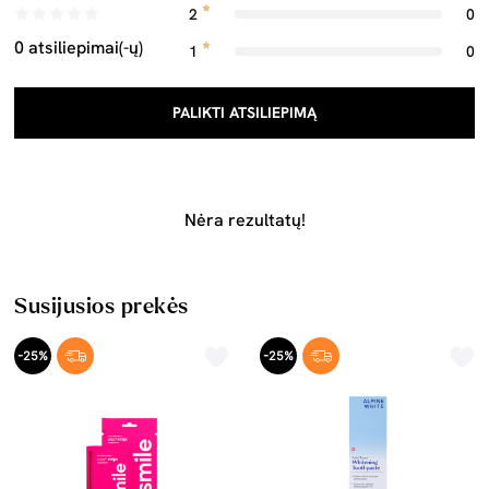
2
0
0 atsiliepimai(-ų)
1
0
PALIKTI ATSILIEPIMĄ
Nėra rezultatų!
Susijusios prekės
-25%
-25%