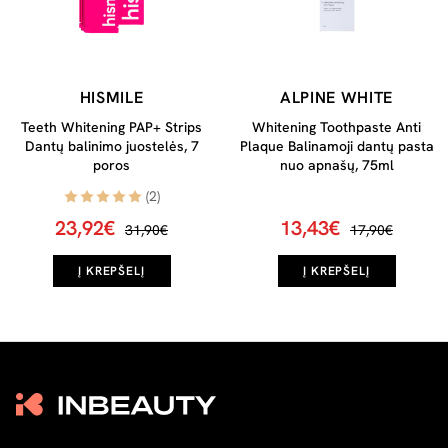
HISMILE
ALPINE WHITE
Teeth Whitening PAP+ Strips
Whitening Toothpaste Anti
Dantų balinimo juostelės, 7
Plaque Balinamoji dantų pasta
poros
nuo apnašų, 75ml
(2)
23,92€
13,43€
31,90€
17,90€
Į KREPŠELĮ
Į KREPŠELĮ