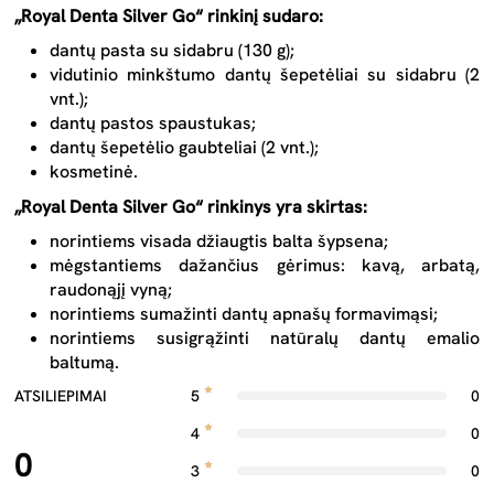
„Royal Denta Silver Go“ rinkinį sudaro:
dantų pasta su sidabru (130 g);
vidutinio minkštumo dantų šepetėliai su sidabru (2
vnt.);
dantų pastos spaustukas;
dantų šepetėlio gaubteliai (2 vnt.);
kosmetinė.
„Royal Denta Silver Go“ rinkinys yra skirtas:
norintiems visada džiaugtis balta šypsena;
mėgstantiems dažančius gėrimus: kavą, arbatą,
raudonąjį vyną;
norintiems sumažinti dantų apnašų formavimąsi;
norintiems susigrąžinti natūralų dantų emalio
baltumą.
ATSILIEPIMAI
5
0
4
0
0
3
0