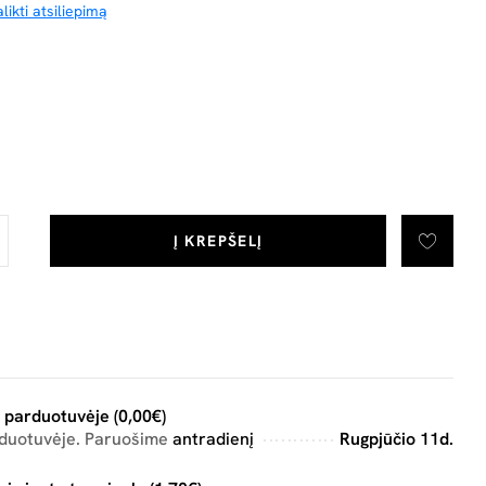
likti atsiliepimą
Į KREPŠELĮ
 parduotuvėje (0,00€)
rduotuvėje. Paruošime
antradienį
Rugpjūčio 11d.