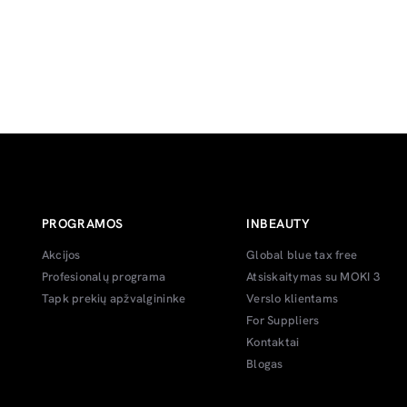
PROGRAMOS
INBEAUTY
Akcijos
Global blue tax free
Profesionalų programa
Atsiskaitymas su MOKI 3
Tapk prekių apžvalgininke
Verslo klientams
For Suppliers
Kontaktai
Blogas