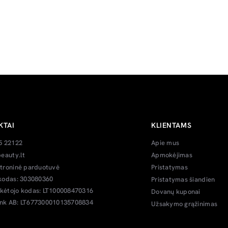
KTAI
KLIENTAMS
5 22122
Apie mus
eauty.lt
Apmokėjimas
troninė parduotuvė
Pristatymas
kodas: 303080360
Pristatymas šiandien
ėtojo kodas: LT100008470316
Dovanų kuponai
k AB: LT677300010135708834
Užsakymo grąžinimas