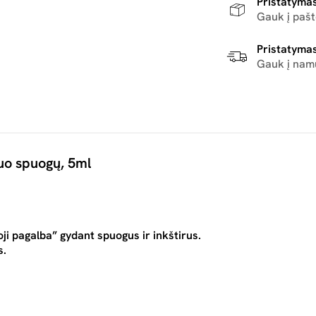
Pristatymas
Gauk į paš
Pristatymas
Gauk į nam
uo spuogų, 5ml
ji pagalba” gydant spuogus ir inkštirus.
s.