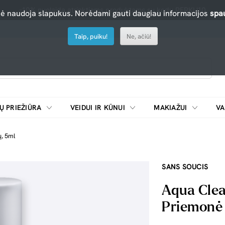
-10% nuolaida atrinktiems produktams su kodu PERKU10
nė naudoja slapukus. Norėdami gauti daugiau informacijos
spau
Taip, puiku!
Ne, ačiū!
Ų PRIEŽIŪRA
VEIDUI IR KŪNUI
MAKIAŽUI
VA
Emulsijos, oksidatoriai ir skiedikliai plaukų dažymui
ŠALDYTUVAI/
, 5ml
SANS SOUCIS
Aqua Clea
Priemonė 