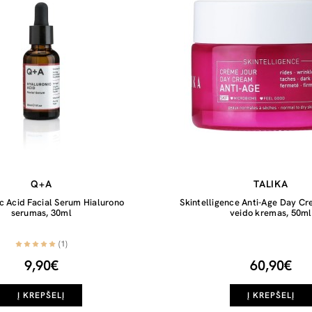
Q+A
TALIKA
c Acid Facial Serum Hialurono
Skintelligence Anti-Age Day Cr
serumas, 30ml
veido kremas, 50ml
(1)
9,90€
60,90€
Į KREPŠELĮ
Į KREPŠELĮ