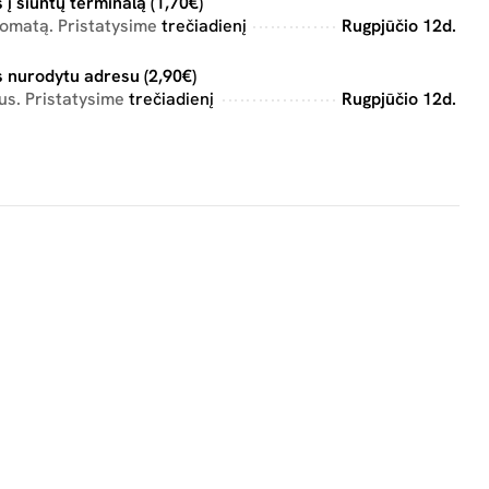
 į siuntų terminalą (1,70€)
tomatą. Pristatysime
trečiadienį
Rugpjūčio 12d.
 nurodytu adresu (2,90€)
us. Pristatysime
trečiadienį
Rugpjūčio 12d.