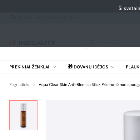
Ši svetai
Greitesnis pristatymas Vilniuje
🎁
PREKINIAI ŽENKLAI
DOVANŲ IDĖJOS
PLAUK
SKUTIMOSI MAŠINĖLĖS, BARZDASKUTĖS
Pagrindinis
Aqua Clear Skin Anti-Blemish Stick Priemonė nuo spuogų