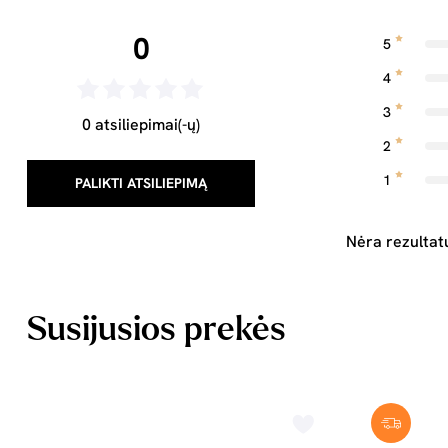
0
5
4
3
0 atsiliepimai(-ų)
2
1
PALIKTI ATSILIEPIMĄ
Nėra rezultat
Susijusios prekės