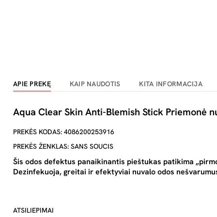
APIE PREKĘ
KAIP NAUDOTIS
KITA INFORMACIJA
Aqua Clear Skin Anti-Blemish Stick Priemonė n
PREKĖS KODAS: 4086200253916
PREKĖS ŽENKLAS: SANS SOUCIS
Šis odos defektus panaikinantis pieštukas patikima „pirmo
Dezinfekuoja, greitai ir efektyviai nuvalo odos nešvarumu
ATSILIEPIMAI