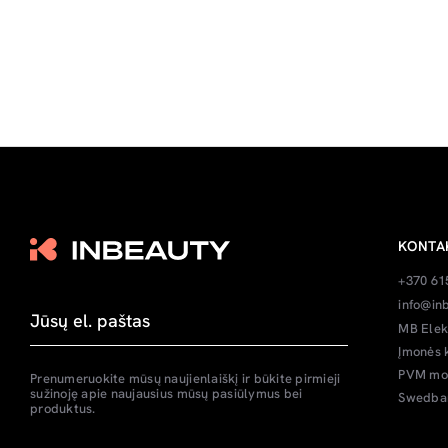
KONTA
+370 61
info@inb
MB Elek
Įmonės 
PVM mok
Prenumeruokite mūsų naujienlaiškį ir būkite pirmieji
sužinoję apie naujausius mūsų pasiūlymus bei
Swedban
produktus.