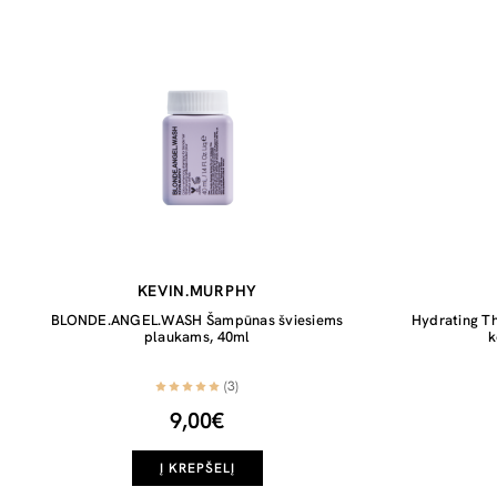
KEVIN.MURPHY
BLONDE.ANGEL.WASH Šampūnas šviesiems
Hydrating T
plaukams, 40ml
k
(3)
9,00€
Į KREPŠELĮ