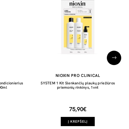
NIOXIN PRO CLINICAL
ondicionierius
SYSTEM 1 Kit Slenkančių plaukų priežiūros
00ml
priemonių rinkinys, 1vnt
75,90€
Į KREPŠELĮ