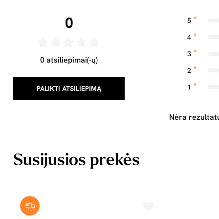
0
5
4
3
0 atsiliepimai(-ų)
2
1
PALIKTI ATSILIEPIMĄ
Nėra rezultat
Susijusios prekės