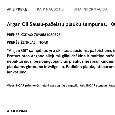
APIE PREKĘ
KAIP NAUDOTIS
KITA INFORMACIJA
Argan Oil Sausų-pažeistų plaukų šampūnas, 1
PREKĖS KODAS: 7898581080695
PREKĖS ŽENKLAS: INOAR
“Argan Oil” šampūnas yra skirtas sausiems, pažeistiems 
Praturtintas Argano aliejumi, giliai drėkina ir maitina paž
nepaklusnius, besibanguojančius plaukus neapsunkindama
plaukams glotnumo ir žvilgesio. Padidina plaukų atsparumą
lankstumo.
Visos INOAR priemonės neturi apsauginių dangtelių, taip INOAR stengiasi ta
ATSILIEPIMAI