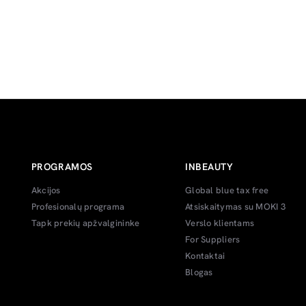
PROGRAMOS
INBEAUTY
Akcijos
Global blue tax free
Profesionalų programa
Atsiskaitymas su MOKI 3
Tapk prekių apžvalgininke
Verslo klientams
For Suppliers
Kontaktai
Blogas