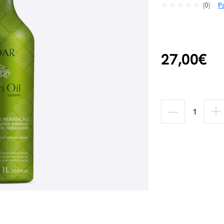
(0)
Pa
27,00€