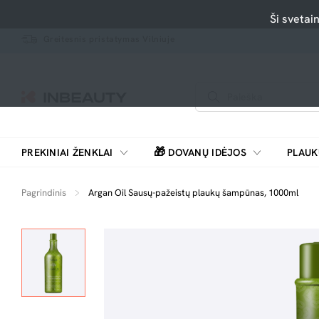
Ši svetai
Greitesnis pristatymas Vilniuje
🎁
PREKINIAI ŽENKLAI
DOVANŲ IDĖJOS
PLAUK
SKUTIMOSI MAŠINĖLĖS, BARZDASKUTĖS
Pagrindinis
Argan Oil Sausų-pažeistų plaukų šampūnas, 1000ml