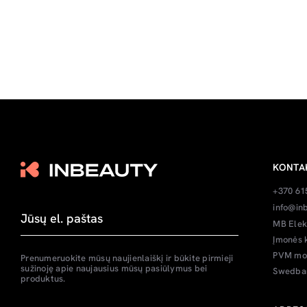
KONTA
+370 61
info@inb
MB Elek
Įmonės 
PVM mok
Prenumeruokite mūsų naujienlaiškį ir būkite pirmieji
sužinoję apie naujausius mūsų pasiūlymus bei
Swedban
produktus.