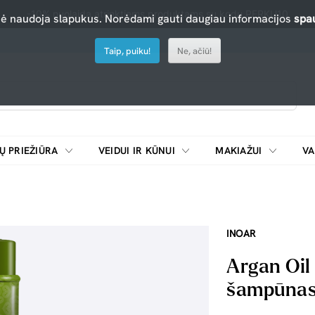
-10% nuolaida atrinktiems produktams su kodu PERKU10
nė naudoja slapukus. Norėdami gauti daugiau informacijos
spau
Taip, puiku!
Ne, ačiū!
Ų PRIEŽIŪRA
VEIDUI IR KŪNUI
MAKIAŽUI
VA
Emulsijos, oksidatoriai ir skiedikliai plaukų dažymui
ŠALDYTUVAI/
INOAR
Argan Oil
šampūnas