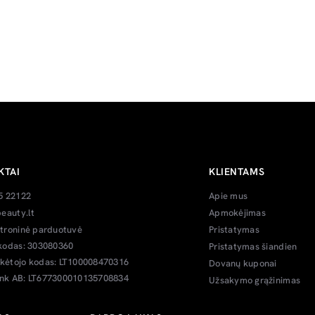
KTAI
KLIENTAMS
5 22122
Apie mus
eauty.lt
Apmokėjimas
troninė parduotuvė
Pristatymas
kodas: 303080360
Pristatymas šiandien
ėtojo kodas: LT100008470316
Dovanų kuponai
k AB: LT677300010135708834
Užsakymo grąžinimas