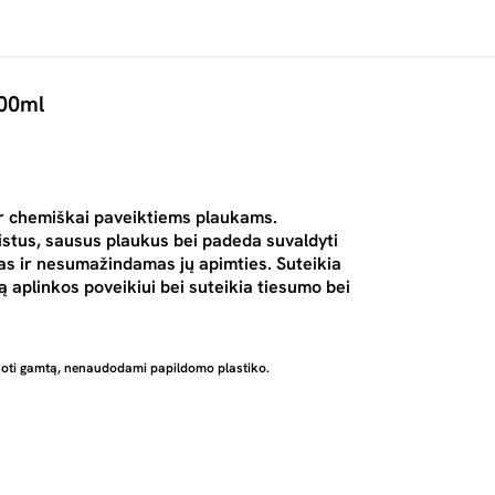
000ml
ir chemiškai paveiktiems plaukams.
eistus, sausus plaukus bei padeda suvaldyti
s ir nesumažindamas jų apimties. Suteikia
 aplinkos poveikiui bei suteikia tiesumo bei
usoti gamtą, nenaudodami papildomo plastiko.