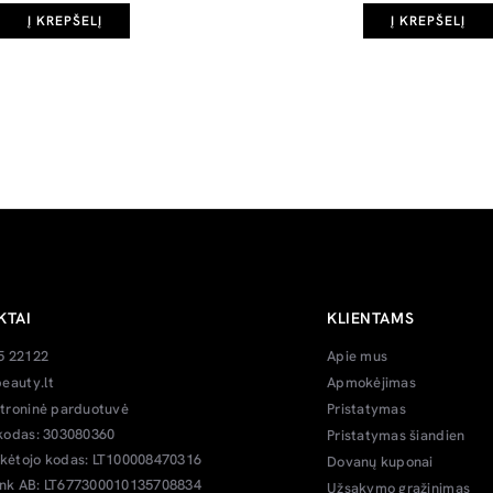
Į KREPŠELĮ
Į KREPŠELĮ
KTAI
KLIENTAMS
5 22122
Apie mus
eauty.lt
Apmokėjimas
troninė parduotuvė
Pristatymas
kodas: 303080360
Pristatymas šiandien
ėtojo kodas: LT100008470316
Dovanų kuponai
k AB: LT677300010135708834
Užsakymo grąžinimas