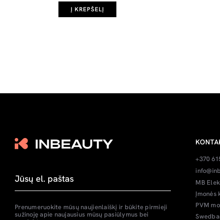
Į KREPŠELĮ
KONTA
+370 61
info@inb
MB Elek
Įmonės 
PVM mok
Prenumeruokite mūsų naujienlaiškį ir būkite pirmieji
sužinoję apie naujausius mūsų pasiūlymus bei
Swedban