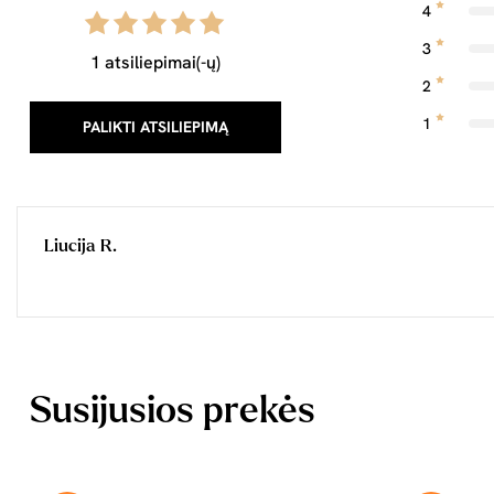
4
3
1 atsiliepimai(-ų)
2
1
PALIKTI ATSILIEPIMĄ
Liucija R.
Susijusios prekės