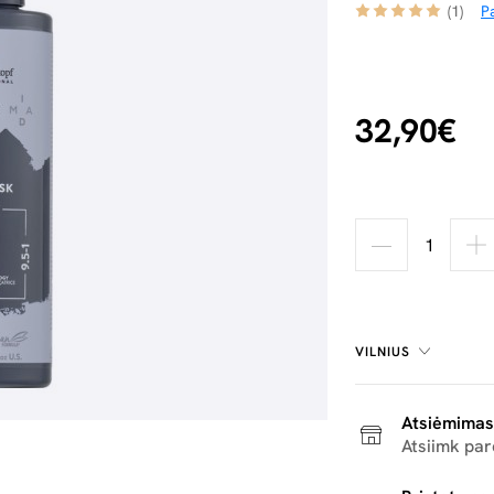
(1)
Pa
32,90€
VILNIUS
Atsiėmimas
Atsiimk pa