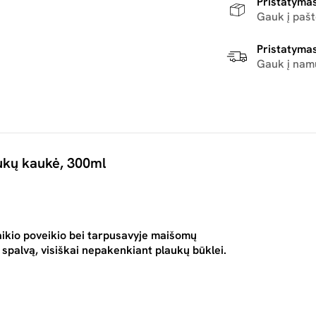
Pristatymas
Gauk į paš
Pristatymas
Gauk į nam
aukų kaukė, 300ml
aikio poveikio bei tarpusavyje maišomų
 spalvą, visiškai nepakenkiant plaukų būklei.