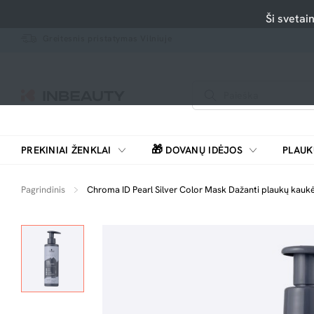
Ši svetai
Greitesnis pristatymas Vilniuje
🎁
PREKINIAI ŽENKLAI
DOVANŲ IDĖJOS
PLAUK
SKUTIMOSI MAŠINĖLĖS, BARZDASKUTĖS
Pagrindinis
Chroma ID Pearl Silver Color Mask Dažanti plaukų kauk