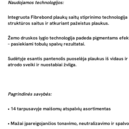
Naudojamos technologijos:
Integruota Fibrebond plaukų saitų stiprinimo technologija 
struktūros saitus ir atkuriant pažeistus plaukus.
Žemo druskos lygio technologija padeda pigmentams efekty
– pasiekiami tobulų spalvų rezultatai.
Sudėtyje esantis pantenolis puoselėja plaukus iš vidaus ir 
atrodo sveiki ir nuostabiai žvilga.
Pagrindinės savybės:
• 14 tarpusavyje maišomų atspalvių asortimentas
• Mažai įpareigojančios tonavimo, neutralizavimo ir spalv