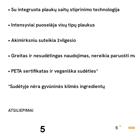
• Su integruota plaukų saitų stiprinimo technologija
• Intensyviai puoselėja visų tipų plaukus
• Akimirksniu suteikia žvilgesio
• Greitas ir nesudėtingas naudojimas, nereikia paruošti ma
• PETA sertifikatas ir veganiška sudėties*
*Sudėtyje nėra gyvūninės kilmės ingredientų
ATSILIEPIMAI
5
5