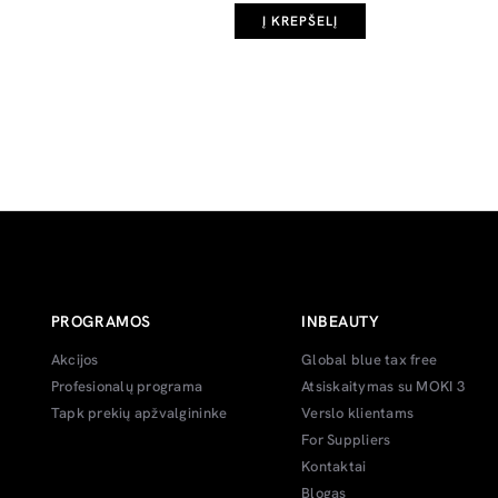
Į KREPŠELĮ
PROGRAMOS
INBEAUTY
Akcijos
Global blue tax free
Profesionalų programa
Atsiskaitymas su MOKI 3
Tapk prekių apžvalgininke
Verslo klientams
For Suppliers
Kontaktai
Blogas