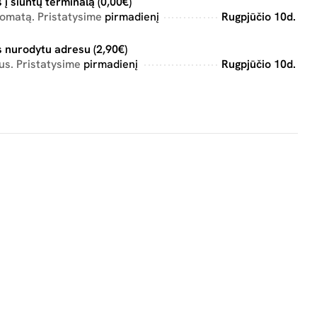
 į siuntų terminalą (0,00€)
tomatą. Pristatysime
pirmadienį
Rugpjūčio 10d.
 nurodytu adresu (2,90€)
us. Pristatysime
pirmadienį
Rugpjūčio 10d.