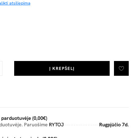
likti atsiliepimą
Į KREPŠELĮ
 parduotuvėje (0,00€)
rduotuvėje. Paruošime
RYTOJ
Rugpjūčio 7d.