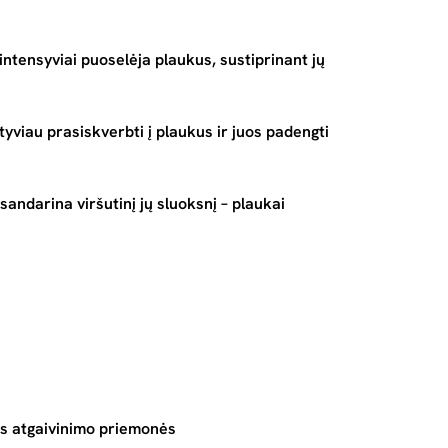
intensyviai puoselėja plaukus, sustiprinant jų
viau prasiskverbti į plaukus ir juos padengti
sandarina viršutinį jų sluoksnį – plaukai
os atgaivinimo priemonės