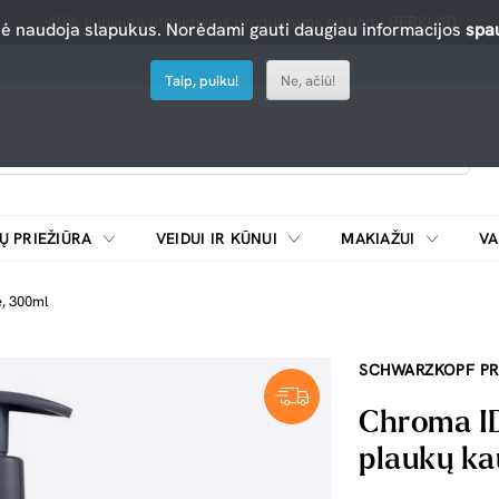
-10% nuolaida atrinktiems produktams su kodu PERKU10
nė naudoja slapukus. Norėdami gauti daugiau informacijos
spau
Taip, puiku!
Ne, ačiū!
Ų PRIEŽIŪRA
VEIDUI IR KŪNUI
MAKIAŽUI
VA
Emulsijos, oksidatoriai ir skiedikliai plaukų dažymui
ŠALDYTUVAI/
ė, 300ml
SCHWARZKOPF PR
Chroma ID
plaukų ka