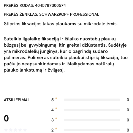
PREKĖS KODAS: 4045787300574
PREKĖS ŽENKLAS: SCHWARZKOPF PROFESSIONAL
Stiprios fiksacijos lakas plaukams su mikrodalelėmis.
Suteikia ilgalaikę fiksaciją ir išlaiko nuostabų plaukų
blizgesį bei gyvybingumą. Itin greitai džiūstantis. Sudėtyje
yra mikrodalelių junginys, kurio pagrindą sudaro
polimeras. Polimeras suteikia plaukui stiprią fiksaciją, tuo
pačiu jo neapsunkindamas ir išlaikydamas natūralų
plauko lankstumą ir žvilgesį.
ATSILIEPIMAI
5
0
4
0
0
3
0
2
0