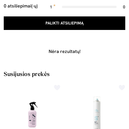
0 atsiliepimai(-ų)
1
0
PALIKTI ATSILIEPIMĄ
Nėra rezultatų!
Susijusios prekės