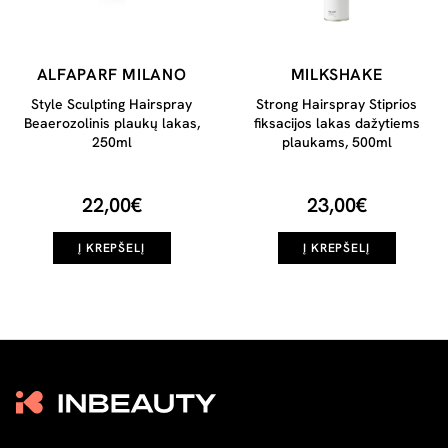
ALFAPARF MILANO
MILKSHAKE
Style Sculpting Hairspray
Strong Hairspray Stiprios
Beaerozolinis plaukų lakas,
fiksacijos lakas dažytiems
250ml
plaukams, 500ml
22,00€
23,00€
Į KREPŠELĮ
Į KREPŠELĮ