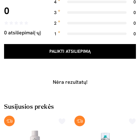
4
0
0
3
0
2
0
0 atsiliepimai(-ų)
1
0
PALIKTI ATSILIEPIMĄ
Nėra rezultatų!
Susijusios prekės