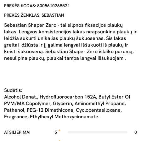
PREKĖS KODAS: 8005610268521
PREKĖS ŽENKLAS: SEBASTIAN
Sebastian Shaper Zero - tai silpnos fiksacijos plaukų
lakas. Lengvos konsistencijos lakas neapsunkina plaukų ir
leidžia sukurti unikalias plaukų šukuosenas. Šis lakas
greitai džiūsta ir jį galima lengvai iššukuoti iš plaukų ir
keisti šukuoseną. Sebastian Shaper Zero išlaiko purumą,
nesulipina plaukų, plaukai tampa lengvai iššukuojami.
Sudėtis:
Alcohol Denat., Hydrofluorocarbon 152A, Butyl Ester Of
PVM/MA Copolymer, Glycerin, Aminomethyl Propane,
Pathenol, PEG-12 Dimethicone, Cyclopentasiloxane,
Fragrance, Ethylhexyl Methoxycinnamate.
ATSILIEPIMAI
5
0