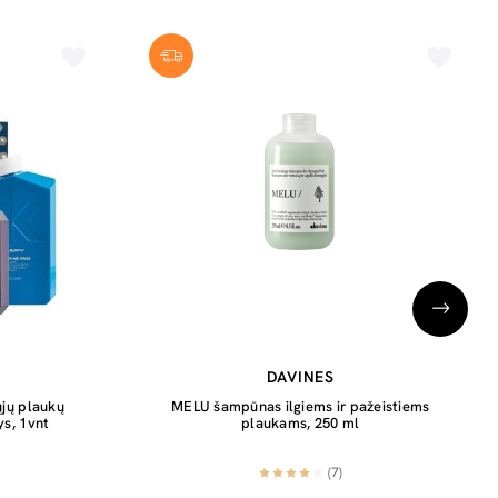
DAVINES
jų plaukų
MELU šampūnas ilgiems ir pažeistiems
ys, 1vnt
plaukams, 250 ml
(7)