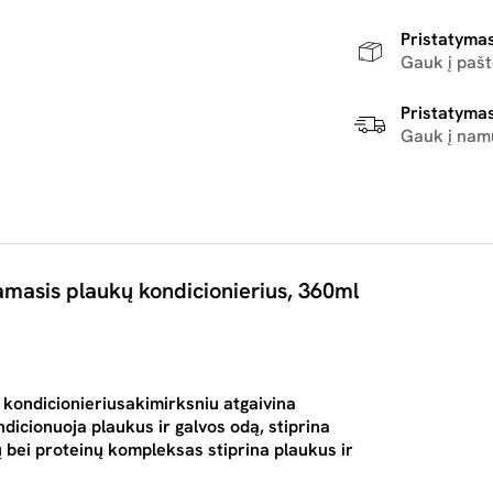
Pristatymas
Gauk į paš
Pristatymas
Gauk į nam
amasis plaukų kondicionierius, 360ml
kondicionieriusakimirksniu atgaivina
icionuoja plaukus ir galvos odą, stiprina
ų bei proteinų kompleksas stiprina plaukus ir