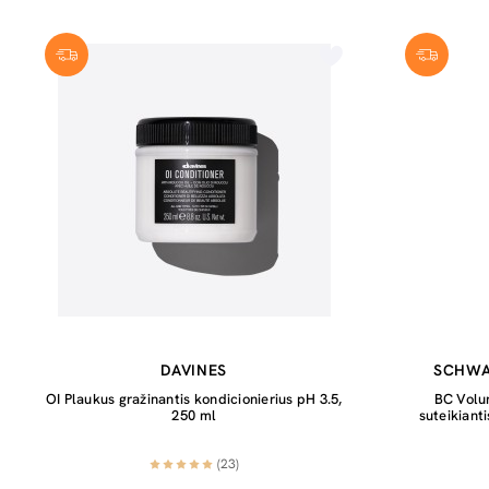
DAVINES
SCHWA
OI Plaukus gražinantis kondicionierius pH 3.5,
BC Volu
250 ml
suteikiant
(23)