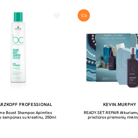
RZKOPF PROFESSIONAL
KEVIN.MURPHY
me Boost Shampoo Apimties
READY.SET.REPAIR Atkuriamų
is šampūnas su kreatinu, 250ml
priežiūros priemonių rinkin