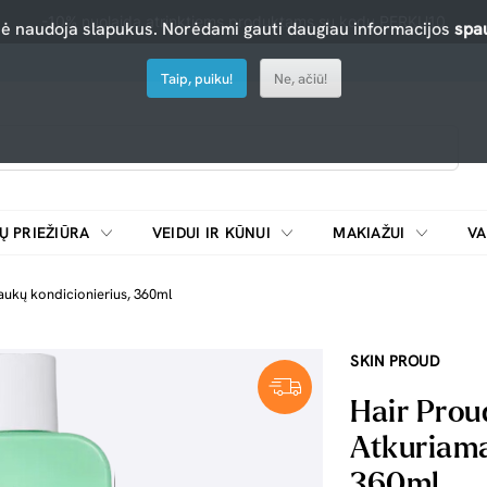
-10% nuolaida atrinktiems produktams su kodu PERKU10
nė naudoja slapukus. Norėdami gauti daugiau informacijos
spau
Taip, puiku!
Ne, ačiū!
Ų PRIEŽIŪRA
VEIDUI IR KŪNUI
MAKIAŽUI
VA
Emulsijos, oksidatoriai ir skiedikliai plaukų dažymui
ŠALDYTUVAI/
aukų kondicionierius, 360ml
SKIN PROUD
Hair Prou
Atkuriama
360ml