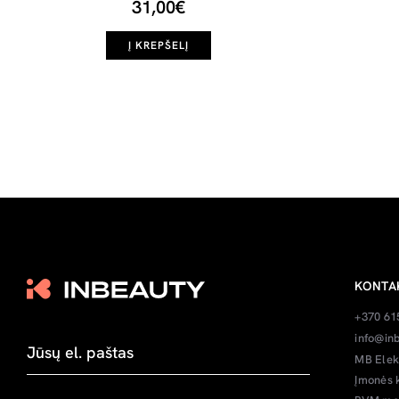
31,00€
Į KREPŠELĮ
KONTA
+370 61
info@inb
MB Elek
Įmonės 