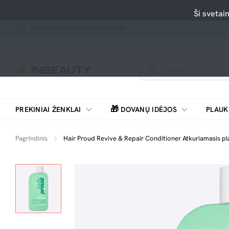
Ši svetai
Greitesnis pristatymas Vilniuje
🎁
PREKINIAI ŽENKLAI
DOVANŲ IDĖJOS
PLAUK
SKUTIMOSI MAŠINĖLĖS, BARZDASKUTĖS
Pagrindinis
Hair Proud Revive & Repair Conditioner Atkuriamasis pl