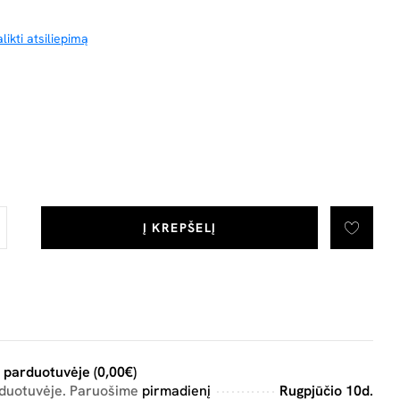
likti atsiliepimą
Į KREPŠELĮ
 parduotuvėje (0,00€)
rduotuvėje. Paruošime
pirmadienį
Rugpjūčio 10d.