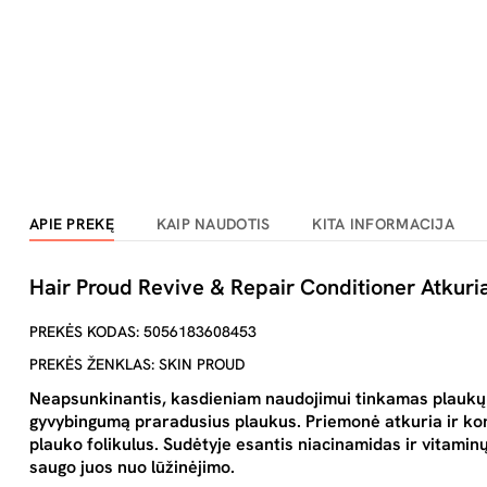
APIE PREKĘ
KAIP NAUDOTIS
KITA INFORMACIJA
Hair Proud Revive & Repair Conditioner Atkuri
PREKĖS KODAS: 5056183608453
PREKĖS ŽENKLAS: SKIN PROUD
Neapsunkinantis, kasdieniam naudojimui tinkamas plaukų 
gyvybingumą praradusius plaukus. Priemonė atkuria ir kond
plauko folikulus. Sudėtyje esantis niacinamidas ir vitamin
saugo juos nuo lūžinėjimo.