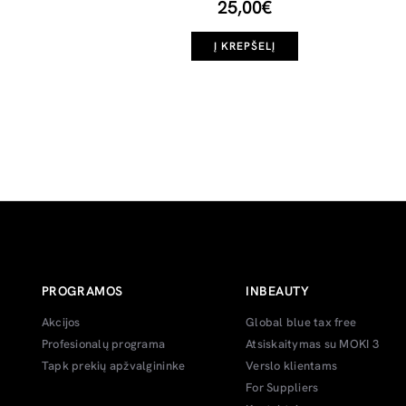
25,00€
Į KREPŠELĮ
PROGRAMOS
INBEAUTY
Akcijos
Global blue tax free
Profesionalų programa
Atsiskaitymas su MOKI 3
Tapk prekių apžvalgininke
Verslo klientams
For Suppliers