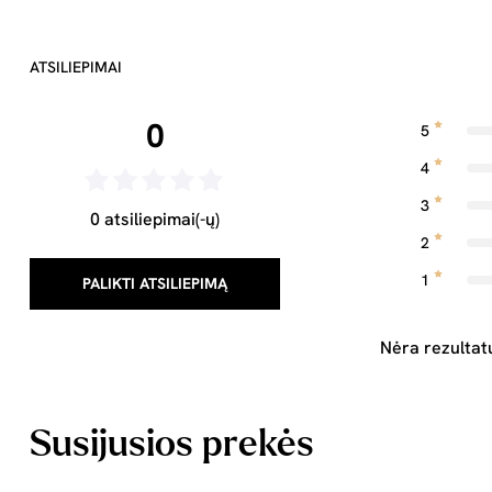
ATSILIEPIMAI
0
5
4
3
0 atsiliepimai(-ų)
2
1
PALIKTI ATSILIEPIMĄ
Nėra rezultat
Susijusios prekės