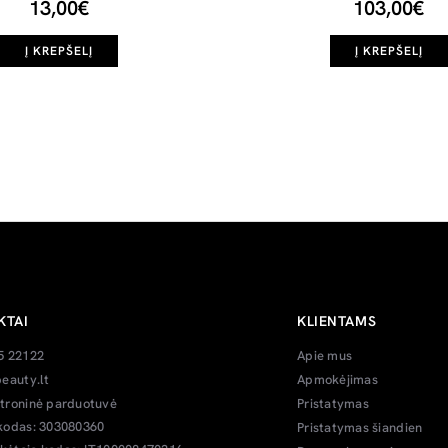
13,00€
103,00€
Į KREPŠELĮ
Į KREPŠELĮ
KTAI
KLIENTAMS
5 22122
Apie mus
eauty.lt
Apmokėjimas
troninė parduotuvė
Pristatymas
kodas: 303080360
Pristatymas šiandien