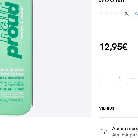
(0)
Pa
12,95€
VILNIUS
Atsiėmimas
Atsiimk pa